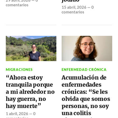
29 abril, 2026
—
0
comentarios
15 abril, 2026
—
0
comentarios
MIGRACIONES
ENFERMEDAD CRÓNICA
“Ahora estoy
Acumulación de
tranquila porque
enfermedades
a mi alrededor no
crónicas: “Se les
hay guerra, no
olvida que somos
hay muerte”
personas, no soy
una colitis
1 abril, 2026
—
0