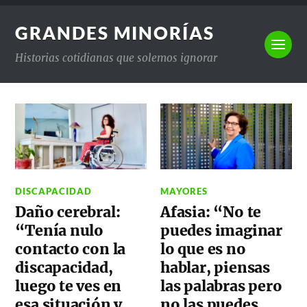
GRANDES MINORÍAS
Historias cotidianas que solemos ignorar
DISCAPACIDAD
MAYORES
Daño cerebral:
Afasia: “No te
“Tenía nulo
puedes imaginar
contacto con la
lo que es no
discapacidad,
hablar, piensas
luego te ves en
las palabras pero
esa situación y
no las puedes