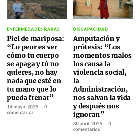
ENFERMEDADES RARAS
DISCAPACIDAD
Piel de mariposa:
Amputación y
“Lo peor es ver
prótesis: “Los
cómo tu cuerpo
momentos malos
se apaga y tú no
los causa la
quieres, no hay
violencia social,
nada que esté en
la
tu mano que lo
Administración,
pueda frenar”
nos salvan la vida
y después nos
14 mayo, 2025
—
0
comentarios
ignoran”
30 abril, 2025
—
0
comentarios