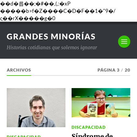
��d�릅��;�#��,(,:�xP
�����b>f�Z����C�D�F��1�"9�/
ς��rX�����g�0
GRANDES MINORÍAS
Historias cotidianas que solemos ignorar
ARCHIVOS
PÁGINA 3
/
20
DISCAPACIDAD
Síndrome de
DISCAPACIDAD