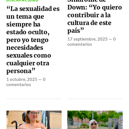
Down: “Yo quiero
“La sexualidad es
contribuir a la
un tema que
cultura de este
siempre ha
país”
estado oculto,
pero yo tengo
17 septiembre, 2025
—
0
comentarios
necesidades
sexuales como
cualquier otra
persona”
1 octubre, 2025
—
0
comentarios