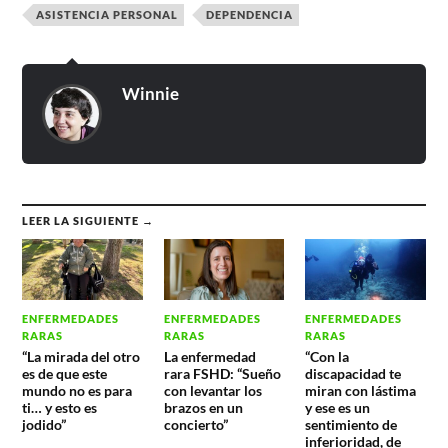
ASISTENCIA PERSONAL
DEPENDENCIA
Winnie
LEER LA SIGUIENTE →
ENFERMEDADES
ENFERMEDADES
ENFERMEDADES
RARAS
RARAS
RARAS
“La mirada del otro
La enfermedad
“Con la
es de que este
rara FSHD: “Sueño
discapacidad te
mundo no es para
con levantar los
miran con lástima
ti… y esto es
brazos en un
y ese es un
jodido”
concierto”
sentimiento de
inferioridad, de