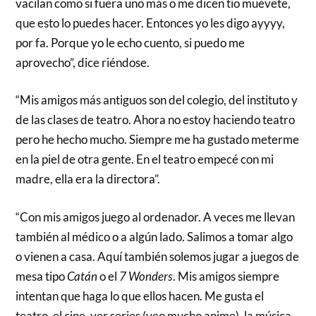
vacilan como si fuera uno más o me dicen tío muévete,
que esto lo puedes hacer. Entonces yo les digo ayyyy,
por fa. Porque yo le echo cuento, si puedo me
aprovecho”, dice riéndose.
“Mis amigos más antiguos son del colegio, del instituto y
de las clases de teatro. Ahora no estoy haciendo teatro
pero he hecho mucho. Siempre me ha gustado meterme
en la piel de otra gente. En el teatro empecé con mi
madre, ella era la directora”.
“Con mis amigos juego al ordenador. A veces me llevan
también al médico o a algún lado. Salimos a tomar algo
o vienen a casa. Aquí también solemos jugar a juegos de
mesa tipo
Catán
o el
7 Wonders
. Mis amigos siempre
intentan que haga lo que ellos hacen. Me gusta el
teatro, el cine, ver series (veo mucho anime), la música.