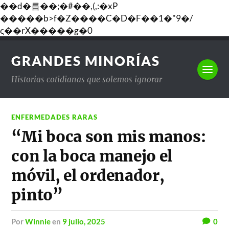
��d�릅��;�#��,(,:�xP
�����b>f�Z����C�D�F��1�"9�/
ς��rX�����g�0
GRANDES MINORÍAS
Historias cotidianas que solemos ignorar
ENFERMEDADES RARAS
“Mi boca son mis manos:
con la boca manejo el
móvil, el ordenador,
pinto”
por
Winnie
en
9 julio, 2025
0