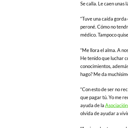
Se calla. Le caen unas 
“Tuve una caída gorda 
peroné. Cómo no tendré
médico. Tampoco quise 
“Me llora el alma. A n
He tenido que luchar c
conocimientos, además 
hago? Me da muchísimo
“Con esto de ser no rec
que pagar tú. Yo me re
ayuda de la
Asociación
olvida de ayudar a vivi