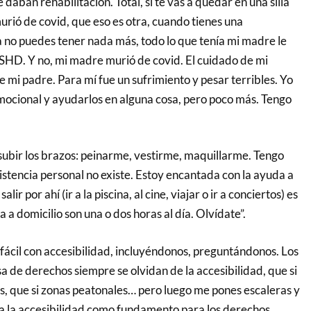
daban rehabilitación. Total, si te vas a quedar en una silla
rió de covid, que eso es otra, cuando tienes una
no puedes tener nada más, todo lo que tenía mi madre le
FSHD. Y no, mi madre murió de covid. El cuidado de mi
 mi padre. Para mí fue un sufrimiento y pesar terribles. Yo
mocional y ayudarlos en alguna cosa, pero poco más. Tengo
 subir los brazos: peinarme, vestirme, maquillarme. Tengo
sistencia personal no existe. Estoy encantada con la ayuda a
lir por ahí (ir a la piscina, al cine, viajar o ir a conciertos) es
 a domicilio son una o dos horas al día. Olvídate”.
 fácil con accesibilidad, incluyéndonos, preguntándonos. Los
 de derechos siempre se olvidan de la accesibilidad, que si
s, que si zonas peatonales… pero luego me pones escaleras y
ida la accesibilidad como fundamento para los derechos