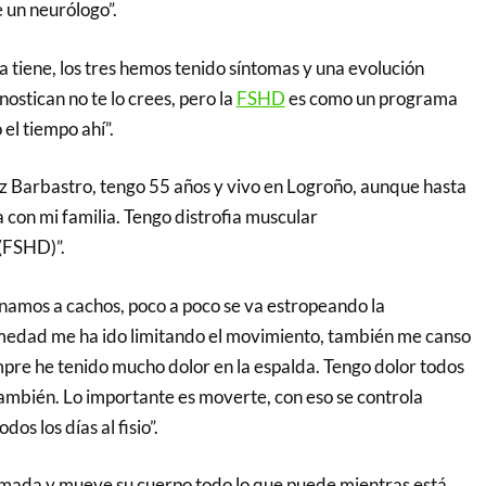
e un neurólogo”.
 tiene, los tres hemos tenido síntomas y una evolución
nostican no te lo crees, pero la
FSHD
es como un programa
 el tiempo ahí”.
z Barbastro, tengo 55 años y vivo en Logroño, aunque hasta
a con mi familia. Tengo distrofia muscular
(FSHD)”.
onamos a cachos, poco a poco se va estropeando la
medad me ha ido limitando el movimiento, también me canso
mpre he tenido mucho dolor en la espalda. Tengo dolor todos
también. Lo importante es moverte, con eso se controla
dos los días al fisio”.
mada y mueve su cuerpo todo lo que puede mientras está