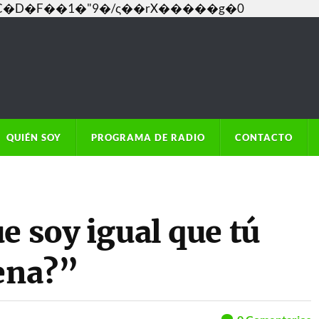
���C�D�F��1�"9�/ς��rX�����g�0
QUIÉN SOY
PROGRAMA DE RADIO
CONTACTO
e soy igual que tú
pena?”