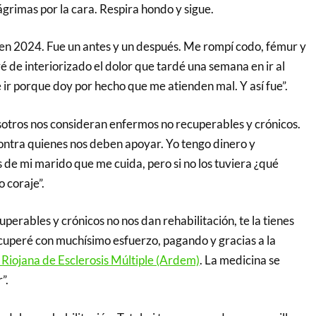
lágrimas por la cara. Respira hondo y sigue.
en 2024. Fue un antes y un después. Me rompí codo, fémur y
 de interiorizado el dolor que tardé una semana en ir al
ir porque doy por hecho que me atienden mal. Y así fue”.
osotros nos consideran enfermos no recuperables y crónicos.
ontra quienes nos deben apoyar. Yo tengo dinero y
de mi marido que me cuida, pero si no los tuviera ¿qué
 coraje”.
uperables y crónicos no nos dan rehabilitación, te la tienes
cuperé con muchísimo esfuerzo, pagando y gracias a la
 Riojana de Esclerosis Múltiple (Ardem)
. La medicina se
r”.