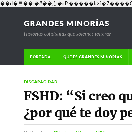
��d�릅��;�#��,(,:�xP �����b>f�Z�
GRANDES MINORÍAS
Historias cotidianas que solemos ignorar
PORTADA
QUÉ ES GRANDES MINORÍAS
DISCAPACIDAD
FSHD: “Si creo qu
¿por qué te doy 