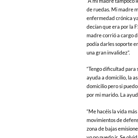
“A mi madre tampoco le 
de ruedas. Mi madre mu
enfermedad crónica ya 
decían que era por la 
madre corrió a cargo de
podía darles soporte e
una gran invalidez”.
“Tengo dificultad para
ayuda a domicilio, la a
domicilio pero si puedo sa
por mi marido. La ayuda
“Me hacéis la vida más
movimientos de defensa
zona de bajas emisione
yo no puedo ir. Se olv