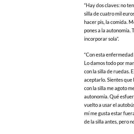
“Hay dos claves: no ten
silla de cuatro mil eu
hacer pis, la comida. M
pones a la autonomía. 
incorporar sola”.
“Con esta enfermedad d
Lo damos todo por mant
con la silla de ruedas.
aceptarlo. Sientes que 
con la silla me agoto 
autonomía. Qué esfuerzo
vuelto a usar el autobú
mí me gusta estar fuera
de la silla antes, pero 