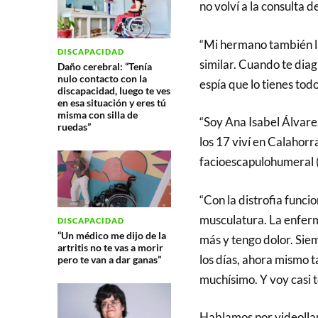
no volví a la consulta d
“Mi hermano también la
DISCAPACIDAD
similar. Cuando te diag
Daño cerebral: “Tenía
nulo contacto con la
espía que lo tienes todo
discapacidad, luego te ves
en esa situación y eres tú
misma con silla de
“Soy Ana Isabel Álvare
ruedas”
los 17 viví en Calahorr
facioescapulohumeral 
“Con la distrofia funci
musculatura. La enfer
DISCAPACIDAD
“Un médico me dijo de la
más y tengo dolor. Sie
artritis no te vas a morir
los días, ahora mismo 
pero te van a dar ganas”
muchísimo. Y voy casi to
Hablamos por videolla