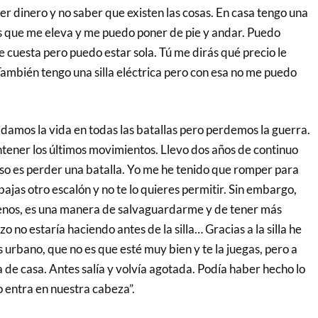
er dinero y no saber que existen las cosas. En casa tengo una
ros que me eleva y me puedo poner de pie y andar. Puedo
e cuesta pero puedo estar sola. Tú me dirás qué precio le
También tengo una silla eléctrica pero con esa no me puedo
amos la vida en todas las batallas pero perdemos la guerra.
ener los últimos movimientos. Llevo dos años de continuo
 Eso es perder una batalla. Yo me he tenido que romper para
bajas otro escalón y no te lo quieres permitir. Sin embargo,
menos, es una manera de salvaguardarme y de tener más
 no estaría haciendo antes de la silla… Gracias a la silla he
s urbano, que no es que esté muy bien y te la juegas, pero a
 de casa. Antes salía y volvía agotada. Podía haber hecho lo
no entra en nuestra cabeza”.