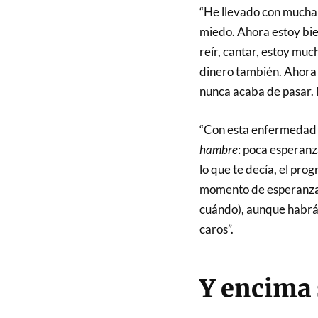
“He llevado con mucha
miedo. Ahora estoy bien
reír, cantar, estoy mu
dinero también. Ahora 
nunca acaba de pasar. 
“Con esta enfermedad 
hambre
: poca esperanza
lo que te decía, el pr
momento de esperanza p
cuándo), aunque habrá 
caros”.
Y encima 