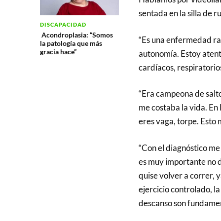
sentada en la silla de 
DISCAPACIDAD
Acondroplasia: “Somos
“Es una enfermedad ra
la patología que más
gracia hace”
autonomía. Estoy atent
cardíacos, respiratorio
“Era campeona de salto d
me costaba la vida. En 
eres vaga, torpe. Est
“Con el diagnóstico me
es muy importante no d
quise volver a correr, y
ejercicio controlado, la
descanso son fundamen