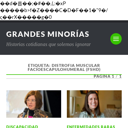
��d�릅��;�#��,(,:�xP
�����b>f�Z����C�D�F��1�"9�/
ς��rX�����g�0
GRANDES MINORÍAS
Historias cotidianas que solemos ignorar
ETIQUETA:
DISTROFIA MUSCULAR
FACIOESCAPULOHUMERAL (FSHD)
PÁGINA 1
/
1
DISCAPACIDAD
ENFERMEDADES RARAS