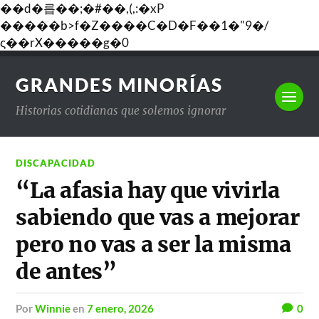
��d�릅��;�#��,(,:�xP
�����b>f�Z����C�D�F��1�"9�/
ς��rX�����g�0
GRANDES MINORÍAS
Historias cotidianas que solemos ignorar
DISCAPACIDAD
“La afasia hay que vivirla
sabiendo que vas a mejorar
pero no vas a ser la misma
de antes”
por
Winnie
en
7 enero, 2026
0