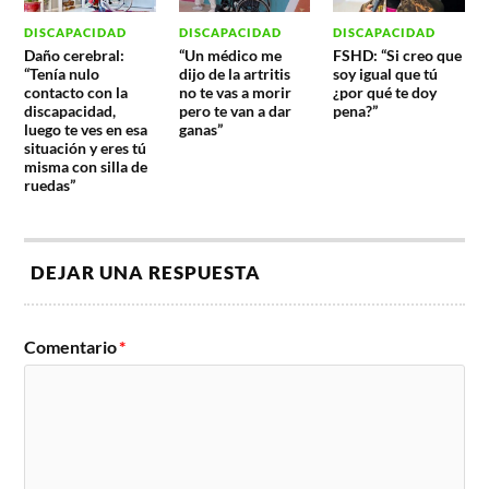
DISCAPACIDAD
DISCAPACIDAD
DISCAPACIDAD
Daño cerebral:
“Un médico me
FSHD: “Si creo que
“Tenía nulo
dijo de la artritis
soy igual que tú
contacto con la
no te vas a morir
¿por qué te doy
discapacidad,
pero te van a dar
pena?”
luego te ves en esa
ganas”
situación y eres tú
misma con silla de
ruedas”
DEJAR UNA RESPUESTA
Comentario
*