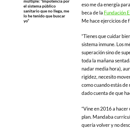
múltiple: “Impotencia por
eso me da energía para 
el sistema público
sanitario que no llega, me
beca de la
Fundación E
lo he tenido que buscar
Me hace ejercicios de f
yo”
“Tienes que cuidar bie
sistema inmune. Los mé
superación sino de sup
toda la mañana sentada
nadar media hora), au
rigidez, necesito mover
como cuando estás de r
dado cuenta de que hac
“Vine en 2016 a hacer 
plan. Mandaba currícul
quería volver y no des