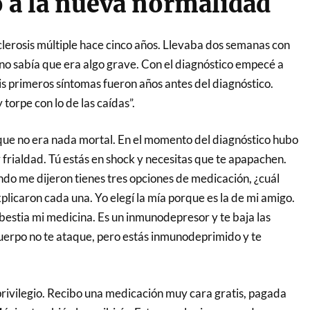
 a la nueva normalidad
lerosis múltiple hace cinco años. Llevaba dos semanas con
 no sabía que era algo grave. Con el diagnóstico empecé a
is primeros síntomas fueron años antes del diagnóstico.
torpe con lo de las caídas”.
que no era nada mortal. En el momento del diagnóstico hubo
 frialdad. Tú estás en shock y necesitas que te apapachen.
o me dijeron tienes tres opciones de medicación, ¿cuál
xplicaron cada una. Yo elegí la mía porque es la de mi amigo.
s bestia mi medicina. Es un inmunodepresor y te baja las
uerpo no te ataque, pero estás inmunodeprimido y te
privilegio. Recibo una medicación muy cara gratis, pagada