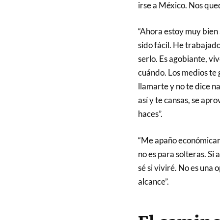
irse a México. Nos que
“Ahora estoy muy bien 
sido fácil. He trabaja
serlo. Es agobiante, v
cuándo. Los medios te 
llamarte y no te dice 
así y te cansas, se apr
haces”.
“Me apaño económicamen
no es para solteras. Si
sé si viviré. No es una 
alcance”.