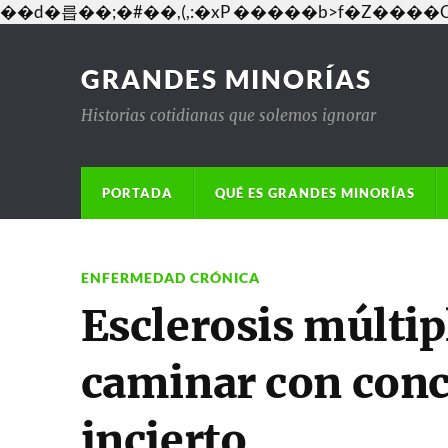
��d�릅��;�#��,(,:�xP �����b>f�Z�
GRANDES MINORÍAS
Historias cotidianas que solemos ignorar
PORTADA
QUÉ ES GRANDES MINORÍAS
ENFERMEDAD CRÓNICA
Esclerosis múltipl
caminar con con
incierto