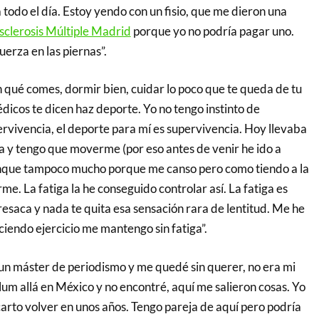
todo el día. Estoy yendo con un fisio, que me dieron una
sclerosis Múltiple Madrid
porque yo no podría pagar uno.
uerza en las piernas”.
n qué comes, dormir bien, cuidar lo poco que te queda de tu
dicos te dicen haz deporte. Yo no tengo instinto de
ervivencia, el deporte para mí es supervivencia. Hoy llevaba
 y tengo que moverme (por eso antes de venir he ido a
nque tampoco mucho porque me canso pero como tiendo a la
me. La fatiga la he conseguido controlar así. La fatiga es
esaca y nada te quita esa sensación rara de lentitud. Me he
iendo ejercicio me mantengo sin fatiga”.
un máster de periodismo y me quedé sin querer, no era mi
um allá en México y no encontré, aquí me salieron cosas. Yo
carto volver en unos años. Tengo pareja de aquí pero podría