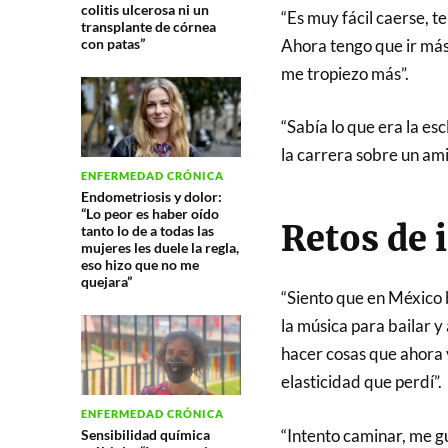
colitis ulcerosa ni un
“Es muy fácil caerse, 
transplante de córnea
Ahora tengo que ir más
con patas”
me tropiezo más”.
“Sabía lo que era la es
la carrera sobre un ami
ENFERMEDAD CRÓNICA
Endometriosis y dolor:
“Lo peor es haber oído
Retos de 
tanto lo de a todas las
mujeres les duele la regla,
eso hizo que no me
quejara”
“Siento que en México b
la música para bailar y
hacer cosas que ahora 
elasticidad que perdí”.
ENFERMEDAD CRÓNICA
“Intento caminar, me g
Sensibilidad química