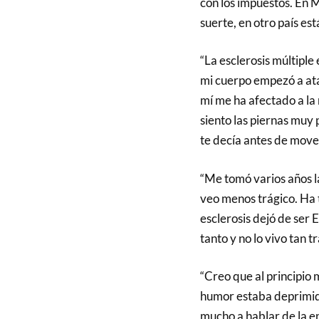
con los impuestos. En M
suerte, en otro país est
“La esclerosis múltipl
mi cuerpo empezó a ata
mí me ha afectado a la 
siento las piernas muy 
te decía antes de mov
“Me tomó varios años la
veo menos trágico. Ha 
esclerosis dejó de ser 
tanto y no lo vivo tan tr
“Creo que al principio
humor estaba deprimid
mucho a hablar de la 