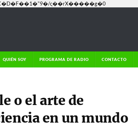
���C�D�F��1�"9�/ς��rX�����g�0
QUIÉN SOY
PROGRAMA DE RADIO
CONTACTO
e o el arte de
ciencia en un mundo