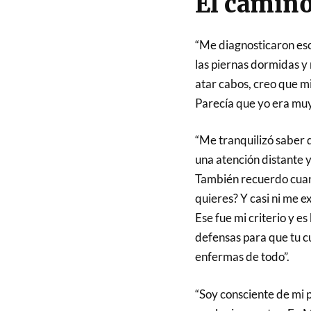
El camino
“Me diagnosticaron esc
las piernas dormidas y
atar cabos, creo que m
Parecía que yo era muy 
“Me tranquilizó saber 
una atención distante y
También recuerdo cuand
quieres? Y casi ni me e
Ese fue mi criterio y e
defensas para que tu c
enfermas de todo”.
“Soy consciente de mi 