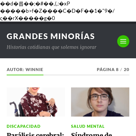
��d�릅��;�#��,(,:�xP
�����b>f�Z����C�D�F��1�"9�/
ς��rX�����g�0
GRANDES MINORÍAS
Historias cotidianas que solemos ignorar
AUTOR:
WINNIE
PÁGINA 8
/
20
DISCAPACIDAD
SALUD MENTAL
Parálisis cerebral:
Síndrome de