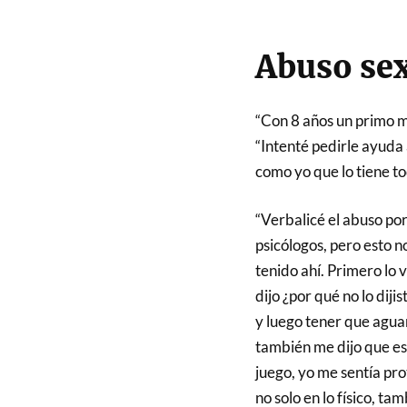
Abuso sex
“Con 8 años un primo m
“Intenté pedirle ayuda
como yo que lo tiene tod
“Verbalicé el abuso po
psicólogos, pero esto no
tenido ahí. Primero lo 
dijo ¿por qué no lo dij
y luego tener que agua
también me dijo que es
juego, yo me sentía pr
no solo en lo físico, ta