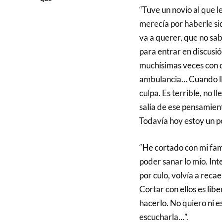
“Tuve un novio al que le
merecía por haberle si
va a querer, que no sa
para entrar en discusi
muchísimas veces con qu
ambulancia… Cuando lle
culpa. Es terrible, no 
salía de ese pensamien
Todavía hoy estoy un p
“He cortado con mi fami
poder sanar lo mío. In
por culo, volvía a reca
Cortar con ellos es li
hacerlo. No quiero ni 
escucharla…”.