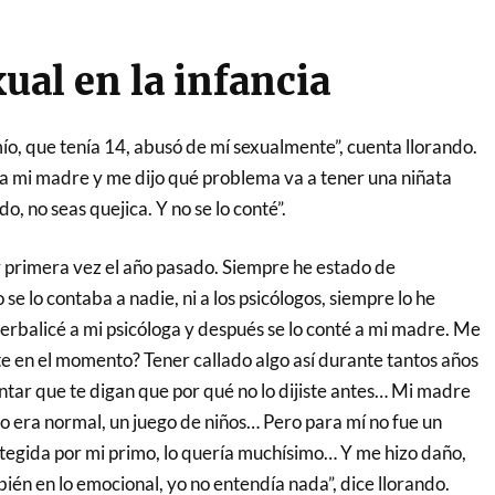
ual en la infancia
ío, que tenía 14, abusó de mí sexualmente”, cuenta llorando.
 a mi madre y me dijo qué problema va a tener una niñata
o, no seas quejica. Y no se lo conté”.
r primera vez el año pasado. Siempre he estado de
 se lo contaba a nadie, ni a los psicólogos, siempre lo he
verbalicé a mi psicóloga y después se lo conté a mi madre. Me
iste en el momento? Tener callado algo así durante tantos años
ntar que te digan que por qué no lo dijiste antes… Mi madre
o era normal, un juego de niños… Pero para mí no fue un
otegida por mi primo, lo quería muchísimo… Y me hizo daño,
mbién en lo emocional, yo no entendía nada”, dice llorando.