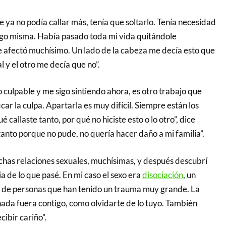
e ya no podía callar más, tenía que soltarlo. Tenía necesidad
igo misma. Había pasado toda mi vida quitándole
afectó muchísimo. Un lado de la cabeza me decía esto que
l y el otro me decía que no”.
culpable y me sigo sintiendo ahora, es otro trabajo que
car la culpa. Apartarla es muy difícil. Siempre están los
callaste tanto, por qué no hiciste esto o lo otro”, dice
anto porque no pude, no quería hacer daño a mi familia”.
has relaciones sexuales, muchísimas, y después descubrí
 de lo que pasé. En mi caso el sexo era
disociación
, un
de personas que han tenido un trauma muy grande. La
nada fuera contigo, como olvidarte de lo tuyo. También
cibir cariño”.