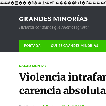
��d�릅��;�#��,(,:�xP �����b>f�Z�
GRANDES MINORÍAS
Historias cotidianas que solemos ignorar
PORTADA
QUÉ ES GRANDES MINORÍAS
SALUD MENTAL
Violencia intrafa
carencia absolut