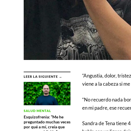
“Angustia, dolor, trist
LEER LA SIGUIENTE →
viene a la cabeza si me 
“No recuerdo nada bon
en mi padre, ese recue
SALUD MENTAL
Esquizofrenia: “Me he
preguntado muchas veces
Sandra de Tena tiene 4
por qué a mí, creía que