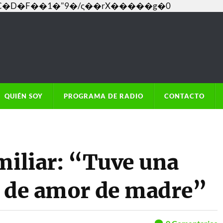
���C�D�F��1�"9�/ς��rX�����g�0
QUIÉN SOY
PROGRAMA DE RADIO
CONTACTO
miliar: “Tuve una
a de amor de madre”