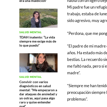
habla con un ligero dej
era una maldición”
Mi padre fue un refugi
trabajo, estaba de lun
sido agresivo, muy agre
SALUD MENTAL
“Perdona, que me pong
TDAH inatento: “La vida
siempre me exige más de
lo que puedo”
“El padre de mi madre 
años. Ha estado más de
bestias. La recuerdo si
me faltó nada, pero sí 
madre”.
SALUD MENTAL
Convivir con varios
“Siempre me han tenido
diagnósticos en salud
mental: “Me empezaron a
preocupación siempre l
dar ataques de ansiedad y
yo ostras, aquí pasa algo
problemas”.
raro y quise entender
qué”