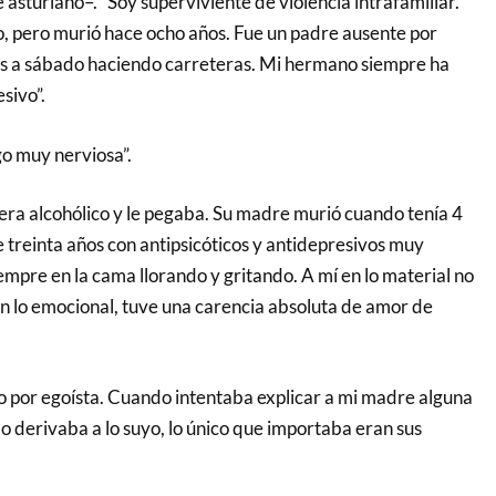
e asturiano–. “Soy superviviente de violencia intrafamiliar.
o, pero murió hace ocho años. Fue un padre ausente por
es a sábado haciendo carreteras. Mi hermano siempre ha
sivo”.
o muy nerviosa”.
era alcohólico y le pegaba. Su madre murió cuando tenía 4
 treinta años con antipsicóticos y antidepresivos muy
empre en la cama llorando y gritando. A mí en lo material no
en lo emocional, tuve una carencia absoluta de amor de
 por egoísta. Cuando intentaba explicar a mi madre alguna
o derivaba a lo suyo, lo único que importaba eran sus