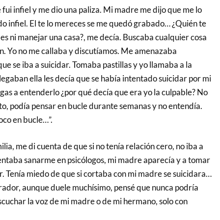
 fui infiel y me dio una paliza. Mi madre me dijo que me lo
do infiel. El te lo mereces se me quedó grabado… ¿Quién te
bes ni manejar una casa?, me decía. Buscaba cualquier cosa
ón. Yo no me callaba y discutíamos. Me amenazaba
e se iba a suicidar. Tomaba pastillas y yo llamaba a la
gaban ella les decía que se había intentado suicidar por mi
llegas a entenderlo ¿por qué decía que era yo la culpable? No
to, podía pensar en bucle durante semanas y no entendía.
oco en bucle…”.
lia, me di cuenta de que si no tenía relación cero, no iba a
tentaba sanarme en psicólogos, mi madre aparecía y a tomar
er. Tenía miedo de que si cortaba con mi madre se suicidara…
berador, aunque duele muchísimo, pensé que nunca podría
escuchar la voz de mi madre o de mi hermano, solo con