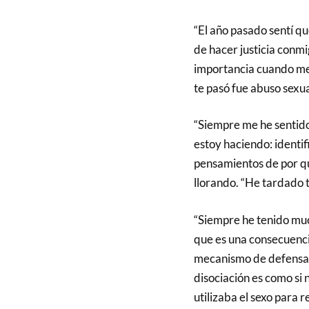
“El año pasado sentí qu
de hacer justicia conm
importancia cuando me 
te pasó fue abuso sexua
“Siempre me he sentido 
estoy haciendo: identifi
pensamientos de por qué 
llorando. “He tardado t
“Siempre he tenido muc
que es una consecuencia
mecanismo de defensa 
disociación es como si 
utilizaba el sexo para re