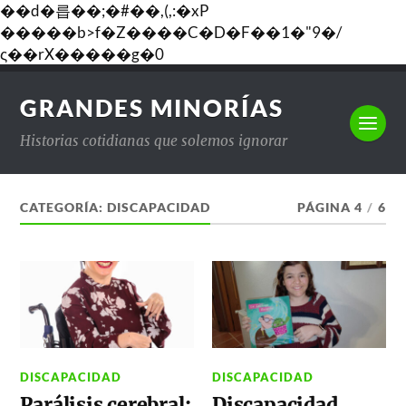
��d�릅��;�#��,(,:�xP
�����b>f�Z����C�D�F��1�"9�/
ς��rX�����g�0
GRANDES MINORÍAS
Historias cotidianas que solemos ignorar
CATEGORÍA:
DISCAPACIDAD
PÁGINA 4
/
6
DISCAPACIDAD
DISCAPACIDAD
Parálisis cerebral:
Discapacidad