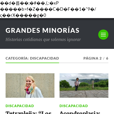
��d�릅��;�#��,(,:�xP
�����b>f�Z����C�D�F��1�"9�/
ς��rX�����g�0
GRANDES MINORÍAS
Historias cotidianas que solemos ignorar
CATEGORÍA:
DISCAPACIDAD
PÁGINA 2
/
6
DISCAPACIDAD
DISCAPACIDAD
Tetraplejia: “Los
Acondroplasia: