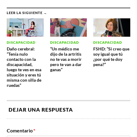
LEER LA SIGUIENTE →
DISCAPACIDAD
DISCAPACIDAD
DISCAPACIDAD
Daño cerebral:
“Un médico me
FSHD: “Si creo que
“Tenía nulo
dijo de la artritis
soy igual que tú
contacto con la
no te vas a morir
¿por qué te doy
discapacidad,
pero te van a dar
pena?”
luego te ves en esa
ganas”
situación y eres tú
misma con silla de
ruedas”
DEJAR UNA RESPUESTA
Comentario
*