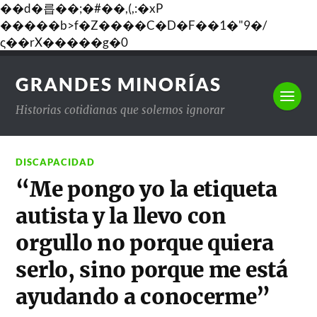
��d�릅��;�#��,(,:�xP
�����b>f�Z����C�D�F��1�"9�/
ς��rX�����g�0
GRANDES MINORÍAS
Historias cotidianas que solemos ignorar
DISCAPACIDAD
“Me pongo yo la etiqueta
autista y la llevo con
orgullo no porque quiera
serlo, sino porque me está
ayudando a conocerme”