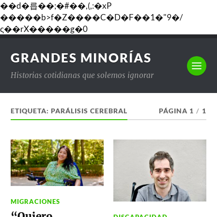
��d�릅��;�#��,(,:�xP
�����b>f�Z����C�D�F��1�"9�/
ς��rX�����g�0
GRANDES MINORÍAS
Historias cotidianas que solemos ignorar
ETIQUETA:
PARÁLISIS CEREBRAL
PÁGINA 1
/
1
MIGRACIONES
“Quiero
DISCAPACIDAD