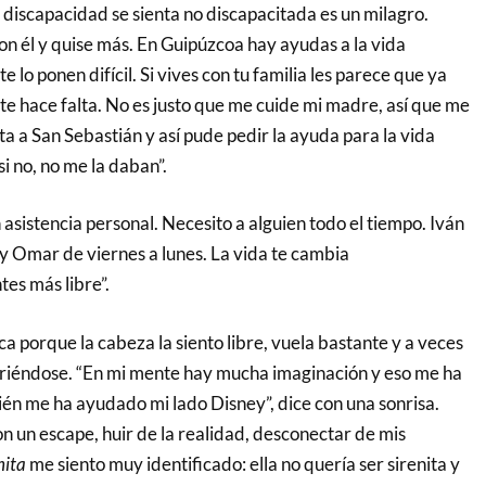
discapacidad se sienta no discapacitada es un milagro.
n él y quise más. En Guipúzcoa hay ayudas a la vida
 lo ponen difícil. Si vives con tu familia les parece que ya
te hace falta. No es justo que me cuide mi madre, así que me
nta a San Sebastián y así pude pedir la ayuda para la vida
i no, no me la daban”.
n asistencia personal. Necesito a alguien todo el tiempo. Iván
 y Omar de viernes a lunes. La vida te cambia
es más libre”.
ca porque la cabeza la siento libre, vuela bastante y a veces
e riéndose. “En mi mente hay mucha imaginación y eso me ha
n me ha ayudado mi lado Disney”, dice con una sonrisa.
on un escape, huir de la realidad, desconectar de mis
nita
me siento muy identificado: ella no quería ser sirenita y