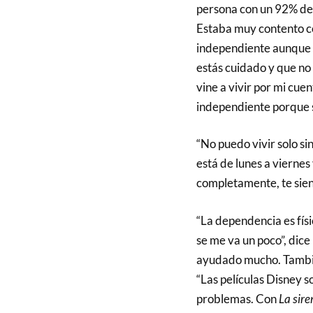
persona con un 92% de 
Estaba muy contento co
independiente aunque te
estás cuidado y que no 
vine a vivir por mi cue
independiente porque s
“No puedo vivir solo si
está de lunes a viernes
completamente, te sient
“La dependencia es físi
se me va un poco”, dic
ayudado mucho. Tambié
“Las películas Disney s
problemas. Con
La sire