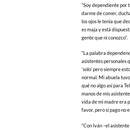
“Soy dependiente por t
darme de comer, duchar
los ojos le tenía que d
es maja y está dispues
gente que ni conozco”.
“La palabra dependenci
asistentes personales
‘solo’ pero siempre est
normal. Mi abuela tuvo
qué no algo así para T
manos de mis asistente
vida de mi madre era pa
favor, pero si pago no e
“Con Iván –el asistent