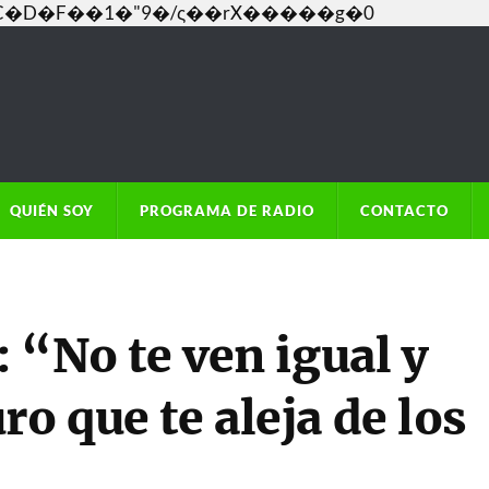
���C�D�F��1�"9�/ς��rX�����g�0
QUIÉN SOY
PROGRAMA DE RADIO
CONTACTO
: “No te ven igual y
o que te aleja de los