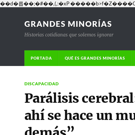
��d�릅��;�#��,(,:�xP �����b>f�Z�
GRANDES MINORÍAS
Historias cotidianas que solemos ignorar
PORTADA
QUÉ ES GRANDES MINORÍAS
DISCAPACIDAD
Parálisis cerebral
ahí se hace un mur
demás”