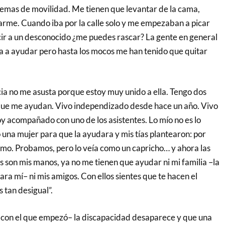
emas de movilidad. Me tienen que levantar de la cama,
me. Cuando iba por la calle solo y me empezaban a picar
ecir a un desconocido ¿me puedes rascar? La gente en general
ta a ayudar pero hasta los mocos me han tenido que quitar
a no me asusta porque estoy muy unido a ella. Tengo dos
 que me ayudan. Vivo independizado desde hace un año. Vivo
oy acompañado con uno de los asistentes. Lo mío no es lo
 una mujer para que la ayudara y mis tías plantearon: por
elmo. Probamos, pero lo veía como un capricho… y ahora las
s son mis manos, ya no me tienen que ayudar ni mi familia –la
ra mí– ni mis amigos. Con ellos sientes que te hacen el
s tan desigual”.
e con el que empezó– la discapacidad desaparece y que una