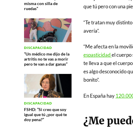
misma con silla de
que tú pero con una piez
ruedas”
“Te tratan muy distint
avería”.
“Me afecta en la movilid
DISCAPACIDAD
“Un médico me dijo de la
espasticidad
el cuerpo
artritis no te vas a morir
te lleva a que el cuer
pero te van a dar ganas”
es algo desconocido qu
bonito”.
En España hay
120.000
DISCAPACIDAD
FSHD: “Si creo que soy
igual que tú ¿por qué te
¿Me puede
doy pena?”