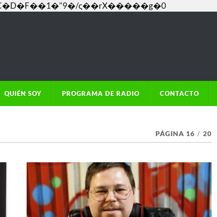
���C�D�F��1�"9�/ς��rX�����g�0
QUIÉN SOY
PROGRAMA DE RADIO
CONTACTO
PÁGINA 16
/
20