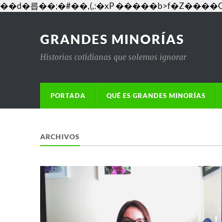
��d�릅��;�#��,(,:�xP �����b>f�Z�
GRANDES MINORÍAS
Historias cotidianas que solemos ignorar
PORTADA
QUÉ ES GRANDES MINORÍAS
ARCHIVOS