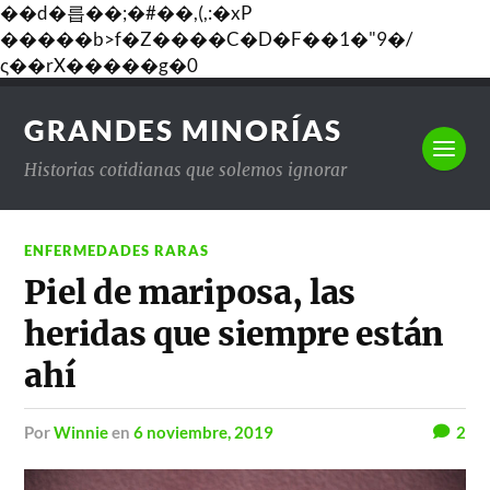
��d�릅��;�#��,(,:�xP
�����b>f�Z����C�D�F��1�"9�/
ς��rX�����g�0
GRANDES MINORÍAS
Historias cotidianas que solemos ignorar
ENFERMEDADES RARAS
Piel de mariposa, las
heridas que siempre están
ahí
por
Winnie
en
6 noviembre, 2019
2