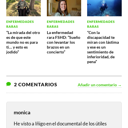
ENFERMEDADES
ENFERMEDADES
ENFERMEDADES
RARAS
RARAS
RARAS
“La mirada del otro
La enfermedad
“Con la
es de que este
rara FSHD: “Sueño
discapacidad te
mundo no es para
con levantar los
miran con lástima
ti… y esto es
brazos en un
y ese es un
jodido”
concierto”
sentimiento de
inferioridad, de
pena”
2 COMENTARIOS
Añadir un comentario →
monica
He visto a Iñigo en el documental de los útiles