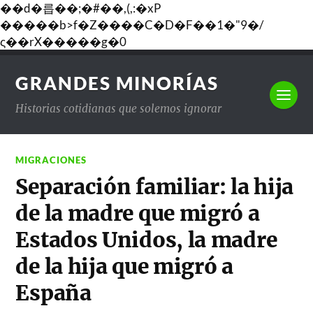
��d�릅��;�#��,(,:�xP
�����b>f�Z����C�D�F��1�"9�/
ς��rX�����g�0
GRANDES MINORÍAS
Historias cotidianas que solemos ignorar
MIGRACIONES
Separación familiar: la hija
de la madre que migró a
Estados Unidos, la madre
de la hija que migró a
España