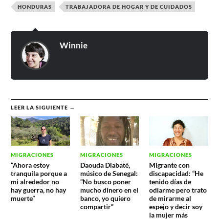
HONDURAS
TRABAJADORA DE HOGAR Y DE CUIDADOS
Winnie
LEER LA SIGUIENTE →
MIGRACIONES
MIGRACIONES
MIGRACIONES
“Ahora estoy
Daouda Diabatè,
Migrante con
tranquila porque a
músico de Senegal:
discapacidad: “He
mi alrededor no
“No busco poner
tenido días de
hay guerra, no hay
mucho dinero en el
odiarme pero trato
muerte”
banco, yo quiero
de mirarme al
compartir”
espejo y decir soy
la mujer más