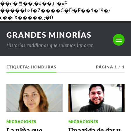
��d�릅��;�#��,(,:�xP
�����b>f�Z����C�D�F��1�"9�/
ς��rX�����g�0
GRANDES MINORÍAS
Historias cotidianas que solemos ignorar
ETIQUETA:
HONDURAS
PÁGINA 1
/
1
MIGRACIONES
MIGRACIONES
La niña que
Una vida de dar y