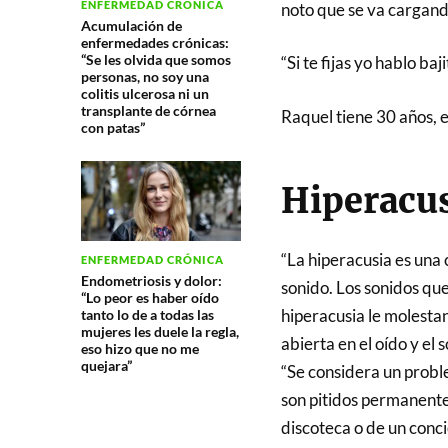
ENFERMEDAD CRÓNICA
noto que se va cargando
Acumulación de
enfermedades crónicas:
“Se les olvida que somos
“Si te fijas yo hablo baj
personas, no soy una
colitis ulcerosa ni un
transplante de córnea
Raquel tiene 30 años, 
con patas”
Hiperacus
“La hiperacusia es una 
ENFERMEDAD CRÓNICA
Endometriosis y dolor:
sonido. Los sonidos qu
“Lo peor es haber oído
hiperacusia le molestan
tanto lo de a todas las
mujeres les duele la regla,
abierta en el oído y el 
eso hizo que no me
quejara”
“Se considera un probl
son pitidos permanente
discoteca o de un concie