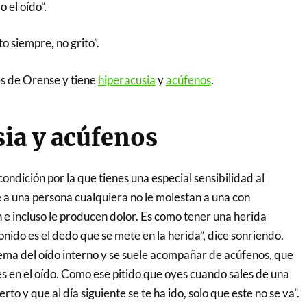
 el oído”.
ito siempre, no grito”.
es de Orense y tiene
hiperacusia
y
acúfenos
.
ia y acúfenos
condición por la que tienes una especial sensibilidad al
e a una persona cualquiera no le molestan a una con
 e incluso le producen dolor. Es como tener una herida
sonido es el dedo que se mete en la herida”, dice sonriendo.
ema del oído interno y se suele acompañar de acúfenos, que
s en el oído. Como ese pitido que oyes cuando sales de una
rto y que al día siguiente se te ha ido, solo que este no se va”.