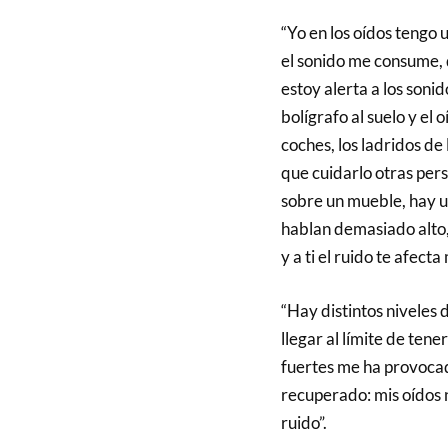
“Yo en los oídos tengo 
el sonido me consume, 
estoy alerta a los soni
bolígrafo al suelo y el 
coches, los ladridos de
que cuidarlo otras pers
sobre un mueble, hay u
hablan demasiado alto,
y a ti el ruido te afect
“Hay distintos niveles 
llegar al límite de tene
fuertes me ha provoca
recuperado: mis oídos 
ruido”.