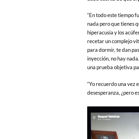
“En todo este tiempo fu
nada pero que tienes q
hiperacusia y los acúfe
recetar un complejo vi
para dormir, te dan pas
inyección, no hay nada
una prueba objetiva par
“Yo recuerdo una vez en
desesperanza, ¿pero est