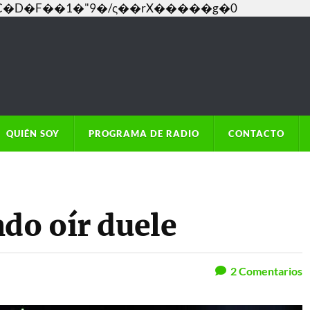
���C�D�F��1�"9�/ς��rX�����g�0
QUIÉN SOY
PROGRAMA DE RADIO
CONTACTO
do oír duele
2
Comentarios