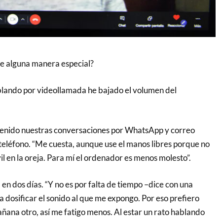
e alguna manera especial?
lando por videollamada he bajado el volumen del
nido nuestras conversaciones por WhatsApp y correo
 teléfono. “Me cuesta, aunque use el manos libres porque no
l en la oreja. Para mí el ordenador es menos molesto”.
 en dos días. “Y no es por falta de tiempo –dice con una
ra dosificar el sonido al que me expongo. Por eso prefiero
ñana otro, así me fatigo menos. Al estar un rato hablando