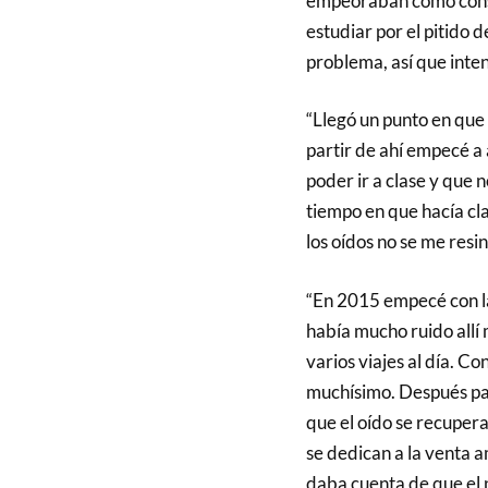
empeoraban como conse
estudiar por el pitido 
problema, así que inten
“Llegó un punto en que 
partir de ahí empecé a
poder ir a clase y que 
tiempo en que hacía cla
los oídos no se me resin
“En 2015 empecé con la
había mucho ruido allí 
varios viajes al día. C
muchísimo. Después pa
que el oído se recupera
se dedican a la venta 
daba cuenta de que el 