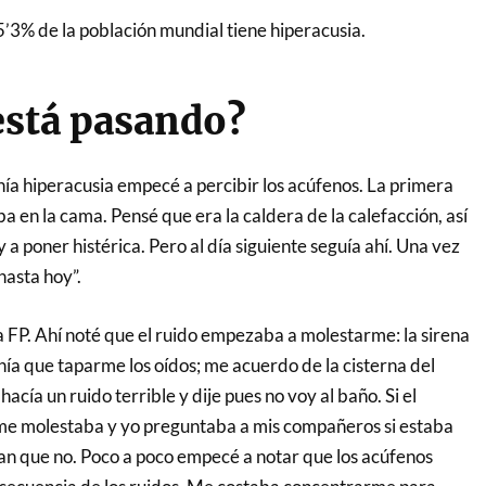
5’3% de la población mundial tiene hiperacusia.
está pasando?
nía hiperacusia empecé a percibir los acúfenos. La primera
a en la cama. Pensé que era la caldera de la calefacción, así
 a poner histérica. Pero al día siguiente seguía ahí. Una vez
hasta hoy”.
 FP. Ahí noté que el ruido empezaba a molestarme: la sirena
nía que taparme los oídos; me acuerdo de la cisterna del
acía un ruido terrible y dije pues no voy al baño. Si el
me molestaba y yo preguntaba a mis compañeros si estaba
an que no. Poco a poco empecé a notar que los acúfenos