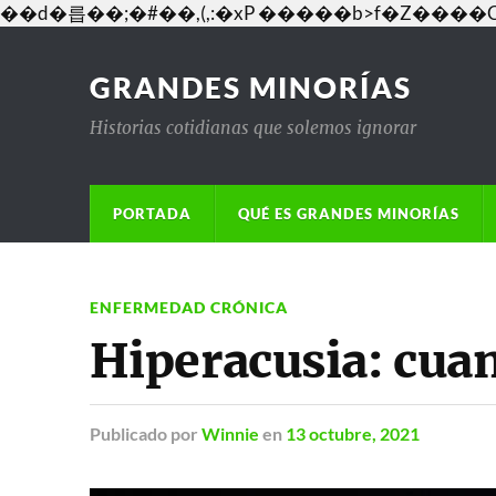
��d�릅��;�#��,(,:�xP �����b>f�Z�
GRANDES MINORÍAS
Historias cotidianas que solemos ignorar
PORTADA
QUÉ ES GRANDES MINORÍAS
ENFERMEDAD CRÓNICA
Hiperacusia: cuan
Publicado
por
Winnie
en
13 octubre, 2021