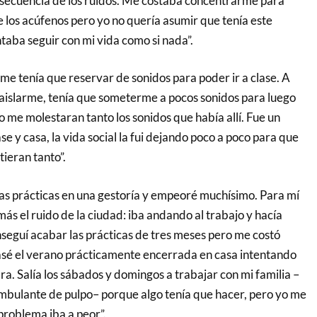
cuencia de los ruidos. Me costaba concentrarme para
de los acúfenos pero yo no quería asumir que tenía este
taba seguir con mi vida como si nada”.
me tenía que reservar de sonidos para poder ir a clase. A
 aislarme, tenía que someterme a pocos sonidos para luego
no me molestaran tanto los sonidos que había allí. Fue un
se y casa, la vida social la fui dejando poco a poco para que
tieran tanto”.
s prácticas en una gestoría y empeoré muchísimo. Para mí
más el ruido de la ciudad: iba andando al trabajo y hacía
onseguí acabar las prácticas de tres meses pero me costó
sé el verano prácticamente encerrada en casa intentando
ra. Salía los sábados y domingos a trabajar con mi familia –
ambulante de pulpo– porque algo tenía que hacer, pero yo me
problema iba a peor”.