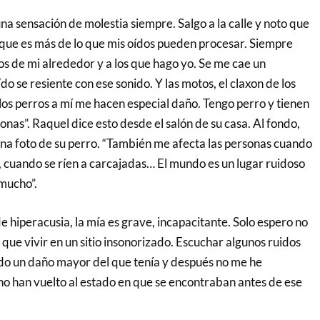
una sensación de molestia siempre. Salgo a la calle y noto que
que es más de lo que mis oídos pueden procesar. Siempre
dos de mi alrededor y a los que hago yo. Se me cae un
oído se resiente con ese sonido. Y las motos, el claxon de los
 los perros a mí me hacen especial daño. Tengo perro y tienen
onas”. Raquel dice esto desde el salón de su casa. Al fondo,
na foto de su perro. “También me afecta las personas cuando
 cuando se ríen a carcajadas… El mundo es un lugar ruidoso
a mucho”.
de hiperacusia, la mía es grave, incapacitante. Solo espero no
r que vivir en un sitio insonorizado. Escuchar algunos ruidos
do un daño mayor del que tenía y después no me he
no han vuelto al estado en que se encontraban antes de ese