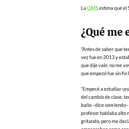
La
OMS
estima que el 
¿Qué me 
“Antes de saber que te
vez fue en 2013 y estab
que dije vale, no me voy
que empezó fue sin fin 
“Empecé a estudiar una
del cambio de clase, te
baño –dice sonriendo– h
profesor hablaba alto 
gritando, pero me decí