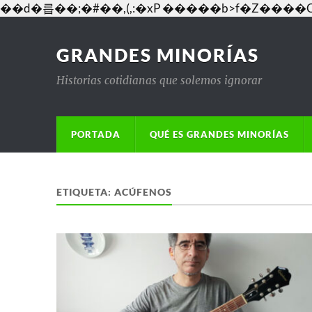
��d�릅��;�#��,(,:�xP �����b>f�Z�
GRANDES MINORÍAS
Historias cotidianas que solemos ignorar
PORTADA
QUÉ ES GRANDES MINORÍAS
ETIQUETA:
ACÚFENOS