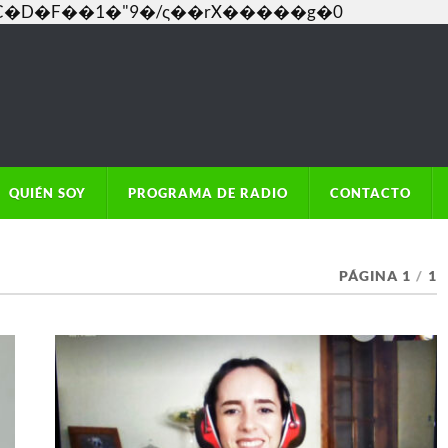
���C�D�F��1�"9�/ς��rX�����g�0
QUIÉN SOY
PROGRAMA DE RADIO
CONTACTO
PÁGINA 1
/
1