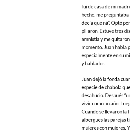
fui de casa de mi madr
hecho, me preguntaba mi
decía que ná”. Optó po
pillaron. Estuve tres d
amnistía y me quitaron 
momento. Juan habla p
especialmente en su mir
y hablador.
Juan dejó la fonda cuan
especie de chabola que, 
desahucio. Después “un
vivir como un año. Luego
Cuando se llevaron la f
albergues las parejas 
mujeres con mujeres. Y