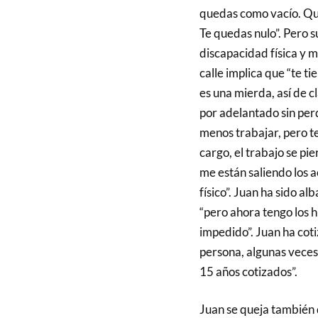
quedas como vacío. Qué
Te quedas nulo”. Pero s
discapacidad física y m
calle implica que “te t
es una mierda, así de c
por adelantado sin perd
menos trabajar, pero t
cargo, el trabajo se pi
me están saliendo los 
físico”. Juan ha sido al
“pero ahora tengo los 
impedido”. Juan ha coti
persona, algunas veces
15 años cotizados”.
Juan se queja también 