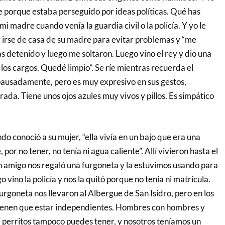
e porque estaba perseguido por ideas políticas. Qué has
 madre cuando venía la guardia civil o la policía. Y yo le
r irse de casa de su madre para evitar problemas y “me
ías detenido y luego me soltaron. Luego vino el rey y dio una
los cargos. Quedé limpio”. Se ríe mientras recuerda el
ausadamente, pero es muy expresivo en sus gestos,
ada. Tiene unos ojos azules muy vivos y pillos. Es simpático
do conoció a su mujer, “ella vivía en un bajo que era una
por no tener, no tenía ni agua caliente”. Allí vivieron hasta el
 amigo nos regaló una furgoneta y la estuvimos usando para
 vino la policía y nos la quitó porque no tenía ni matrícula.
urgoneta nos llevaron al Albergue de San Isidro, pero en los
tienen que estar independientes. Hombres con hombres y
 perritos tampoco puedes tener, y nosotros teníamos un