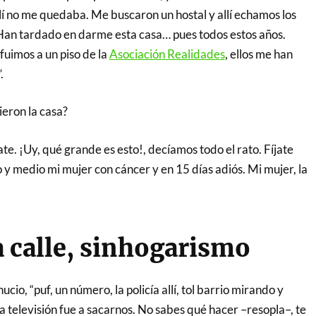
llí no me quedaba. Me buscaron un hostal y allí echamos los
 Han tardado en darme esta casa… pues todos estos años.
fuimos a un piso de la
Asociación Realidades
, ellos me han
.
ieron la casa?
te. ¡Uy, qué grande es esto!, decíamos todo el rato. Fíjate
 y medio mi mujer con cáncer y en 15 días adiós. Mi mujer, la
.
la calle, sinhogarismo
io, “puf, un número, la policía allí, tol barrio mirando y
a televisión fue a sacarnos. No sabes qué hacer –resopla–, te