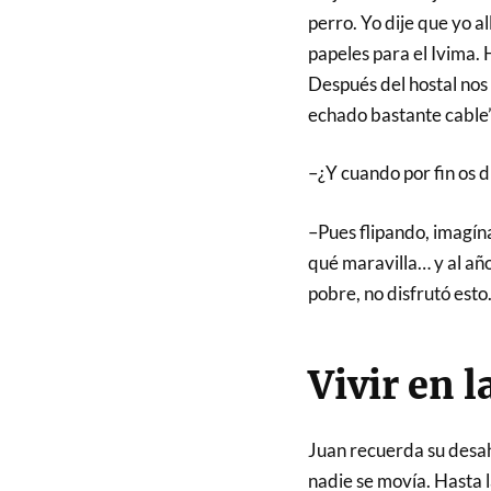
perro. Yo dije que yo a
papeles para el Ivima.
Después del hostal nos 
echado bastante cable”
–¿Y cuando por fin os d
–Pues flipando, imagína
qué maravilla… y al año
pobre, no disfrutó esto
Vivir en 
Juan recuerda su desahuc
nadie se movía. Hasta l