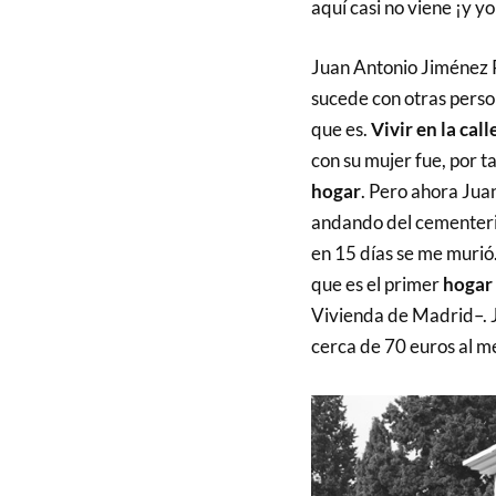
aquí casi no viene ¡y yo
Juan Antonio Jiménez 
sucede con otras perso
que es.
Vivir en la call
con su mujer fue, por t
hogar
. Pero ahora Juan
andando del cementerio
en 15 días se me murió.
que es el primer
hogar
Vivienda de Madrid–. J
cerca de 70 euros al me