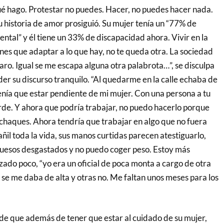
 hago. Protestar no puedes. Hacer, no puedes hacer nada.
u historia de amor prosiguió. Su mujer tenía un “77% de
ental” y él tiene un 33% de discapacidad ahora. Vivir en la
ienes que adaptar a lo que hay, no te queda otra. La sociedad
laro. Igual se me escapa alguna otra palabrota…”, se disculpa
er su discurso tranquilo. “Al quedarme en la calle echaba de
enía que estar pendiente de mi mujer. Con una persona a tu
erde. Y ahora que podría trabajar, no puedo hacerlo porque
achaques. Ahora tendría que trabajar en algo que no fuera
bañil toda la vida, sus manos curtidas parecen atestiguarlo,
huesos desgastados y no puedo coger peso. Estoy más
zado poco, “yo era un oficial de poca monta a cargo de otra
 se me daba de alta y otras no. Me faltan unos meses para los
de que además de tener que estar al cuidado de su mujer,