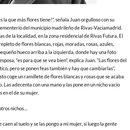
s la que más flores tiene!”, señala Juan orgulloso con su
cementerio del municipio madrileño de Rivas-Vaciamadrid.
as de la localidad, en la zona residencial de Rivas Futura. El
repleto de flores blancas, rojas, moradas, rosas, azules,
pequeño hueco arriba a la izquierda, donde hay una foto
 esposa, “es para que se vea bien”, explica Juan. “Las flores del
tico, pero se ponen feas también y hay que cambiarlas”,
to coge un ramillete de flores ­blancas y rosas que se acaba
o. Las adecenta con una mano y las pone en un nicho vacío
 en el de su mujer.
otros nichos…
e caen al suelo y se las pongo a mi mujer, si luego la gente