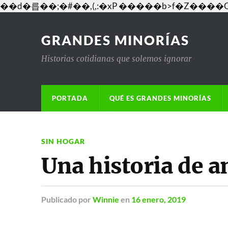
��d�릅��;�#��,(,:�xP �����b>f�Z�
GRANDES MINORÍAS
Historias cotidianas que solemos ignorar
PORTADA
QUÉ ES GRANDES MINORÍAS
SIN HOGAR
Una historia de a
Publicado
por
Winnie
en
16 enero, 2019