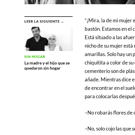
“¡Mira, la de mi mujer e
LEER LA SIGUIENTE →
bastón. Estamos en el 
Está situado a las afuer
nicho de su mujer está 
amarillas. Solo hay un 
SIN HOGAR
chiquitita a color de su
La madre y el hijo que se
quedaron sin hogar
cementerio son de plás
añade. Mientras dice es
de encontrar en el suel
para colocarlas después
–No robarás flores de 
–No, solo cojo las que s