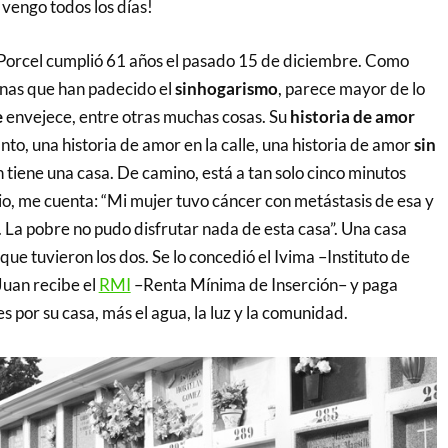
 vengo todos los días!
Porcel cumplió 61 años el pasado 15 de diciembre. Como
nas que han padecido el
sinhogarismo
, parece mayor de lo
e
envejece, entre otras muchas cosas. Su
historia de amor
anto, una historia de amor en la calle, una historia de amor
sin
 tiene una casa. De camino, está a tan solo cinco minutos
, me cuenta: “Mi mujer tuvo cáncer con metástasis de esa y
 La pobre no pudo disfrutar nada de esta casa”. Una casa
que tuvieron los dos. Se lo concedió el Ivima –Instituto de
uan recibe el
RMI
–Renta Mínima de Inserción– y paga
s por su casa, más el agua, la luz y la comunidad.