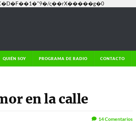
���C�D�F��1�"9�/ς��rX�����g�0
QUIÉN SOY
PROGRAMA DE RADIO
CONTACTO
mor en la calle
14
Comentarios