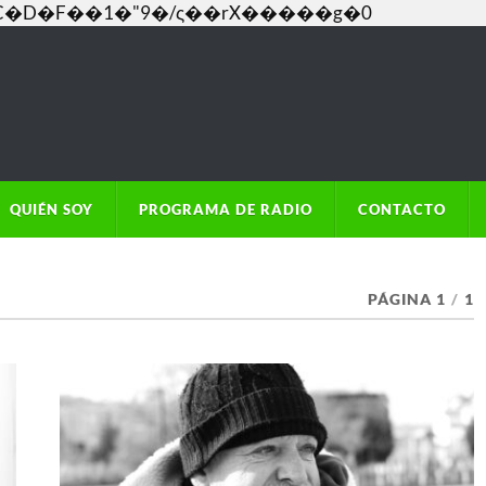
���C�D�F��1�"9�/ς��rX�����g�0
QUIÉN SOY
PROGRAMA DE RADIO
CONTACTO
PÁGINA 1
/
1