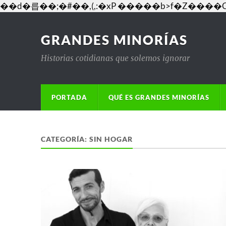
��d�릅��;�#��,(,:�xP �����b>f�Z�
GRANDES MINORÍAS
Historias cotidianas que solemos ignorar
PORTADA
QUÉ ES GRANDES MINORÍAS
CATEGORÍA:
SIN HOGAR