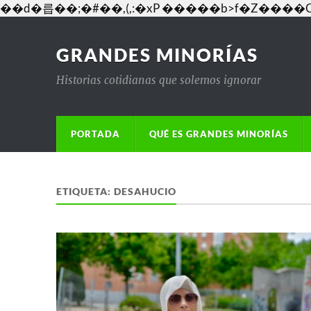
��d�릅��;�#��,(,:�xP �����b>f�Z�
GRANDES MINORÍAS
Historias cotidianas que solemos ignorar
PORTADA
QUÉ ES GRANDES MINORÍAS
ETIQUETA:
DESAHUCIO