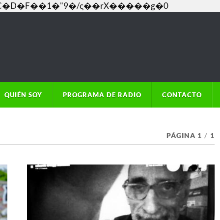
���C�D�F��1�"9�/ς��rX�����g�0
QUIÉN SOY
PROGRAMA DE RADIO
CONTACTO
PÁGINA 1
/
1