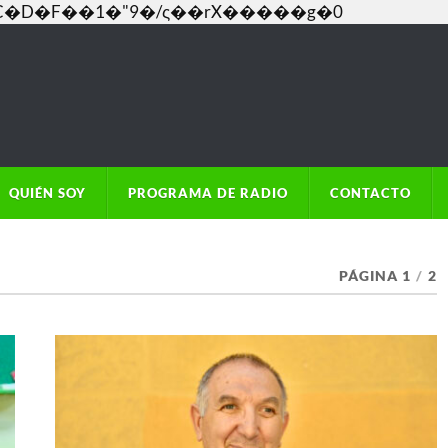
���C�D�F��1�"9�/ς��rX�����g�0
QUIÉN SOY
PROGRAMA DE RADIO
CONTACTO
PÁGINA 1
/
2