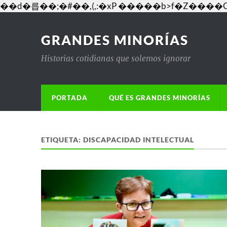
��d�릅��;�#��,(,:�xP �����b>f�Z�
GRANDES MINORÍAS
Historias cotidianas que solemos ignorar
PORTADA
QUÉ ES GRANDES MINORÍAS
ETIQUETA:
DISCAPACIDAD INTELECTUAL