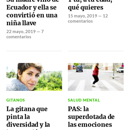
Ecuador y ella se
qué quieres
convirtió en una
15 mayo, 2019
—
12
comentarios
niña llave
22 mayo, 2019
—
7
comentarios
GITANOS
SALUD MENTAL
La gitana que
PAS: la
pinta la
superdotada de
diversidad y la
las emociones