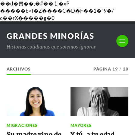
��d�릅��;�#��,(,:�xP
�����b>f�Z����C�D�F��1�"9�/
ς��rX�����g�0
GRANDES MINORÍAS
Historias cotidianas que solemos ignorar
ARCHIVOS
PÁGINA 19
/
20
MIGRACIONES
MAYORES
Su madre vino de
Y tú, a tu edad,