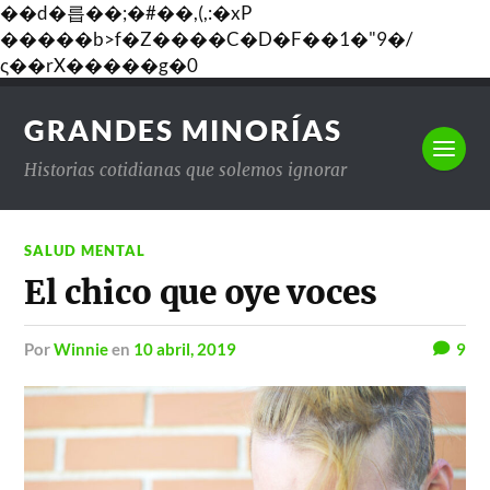
��d�릅��;�#��,(,:�xP
�����b>f�Z����C�D�F��1�"9�/
ς��rX�����g�0
GRANDES MINORÍAS
Historias cotidianas que solemos ignorar
SALUD MENTAL
El chico que oye voces
por
Winnie
en
10 abril, 2019
9