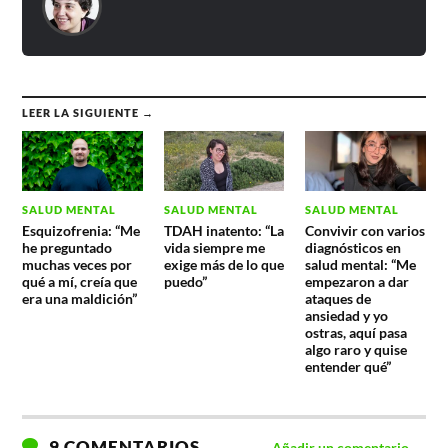
LEER LA SIGUIENTE →
SALUD MENTAL
SALUD MENTAL
SALUD MENTAL
Esquizofrenia: “Me
TDAH inatento: “La
Convivir con varios
he preguntado
vida siempre me
diagnósticos en
muchas veces por
exige más de lo que
salud mental: “Me
qué a mí, creía que
puedo”
empezaron a dar
era una maldición”
ataques de
ansiedad y yo
ostras, aquí pasa
algo raro y quise
entender qué”
9 COMENTARIOS