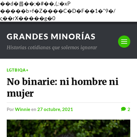
��d�릅��;�#��,(,:�xP
�����b>f�Z����C�D�F��1�"9�/
ς��rX�����g�0
GRANDES MINORÍAS
Historias cotidianas que solemos ignorar
LGTBIQA+
No binarie: ni hombre ni
mujer
por
Winnie
en
27 octubre, 2021
2