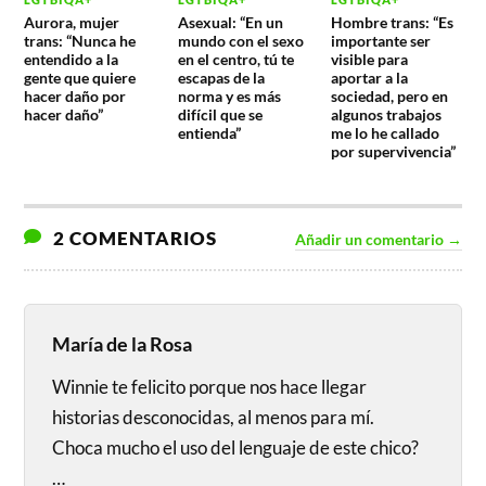
Aurora, mujer
Asexual: “En un
Hombre trans: “Es
trans: “Nunca he
mundo con el sexo
importante ser
entendido a la
en el centro, tú te
visible para
gente que quiere
escapas de la
aportar a la
hacer daño por
norma y es más
sociedad, pero en
hacer daño”
difícil que se
algunos trabajos
entienda”
me lo he callado
por supervivencia”
2 COMENTARIOS
Añadir un comentario →
María de la Rosa
Winnie te felicito porque nos hace llegar
historias desconocidas, al menos para mí.
Choca mucho el uso del lenguaje de este chico?
…