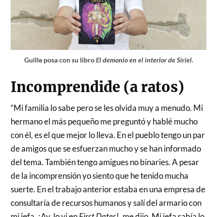
Guille posa con su libro
El demonio en el interior de Siriel
.
Incomprendide (a ratos)
“Mi familia lo sabe pero se les olvida muy a menudo. Mi
hermano el más pequeño me preguntó y hablé mucho
con él, es el que mejor lo lleva. En el pueblo tengo un par
de amigos que se esfuerzan mucho y se han informado
del tema. También tengo amigues no binaries. A pesar
de la incomprensión yo siento que he tenido mucha
suerte. En el trabajo anterior estaba en una empresa de
consultaría de recursos humanos y salí del armario con
mi jefa. ¡Ay, lo vi en
First Dates
!, me dijo. Mi jefa sabía lo