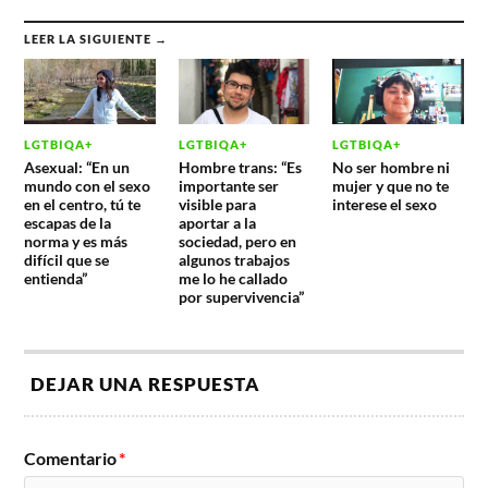
LEER LA SIGUIENTE →
LGTBIQA+
LGTBIQA+
LGTBIQA+
Asexual: “En un
Hombre trans: “Es
No ser hombre ni
mundo con el sexo
importante ser
mujer y que no te
en el centro, tú te
visible para
interese el sexo
escapas de la
aportar a la
norma y es más
sociedad, pero en
difícil que se
algunos trabajos
entienda”
me lo he callado
por supervivencia”
DEJAR UNA RESPUESTA
Comentario
*