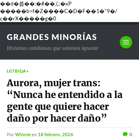
��d�릅��;�#��,(,:�xP
�����b>f�Z����C�D�F��1�"9�/
ς��rX�����g�0
GRANDES MINORÍAS
Historias cotidianas que solemos ignorar
LGTBIQA+
Aurora, mujer trans:
“Nunca he entendido a la
gente que quiere hacer
daño por hacer daño”
por
Winnie
en
18 febrero, 2026
0