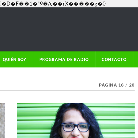
���C�D�F��1�"9�/ς��rX�����g�0
QUIÉN SOY
PROGRAMA DE RADIO
CONTACTO
PÁGINA 18
/
20