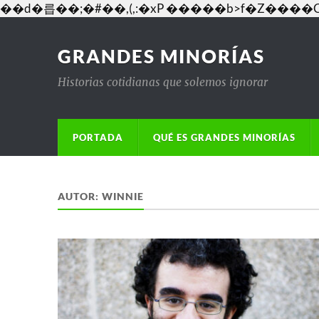
��d�릅��;�#��,(,:�xP �����b>f�Z�
GRANDES MINORÍAS
Historias cotidianas que solemos ignorar
PORTADA
QUÉ ES GRANDES MINORÍAS
AUTOR:
WINNIE