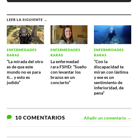
LEER LA SIGUIENTE →
ENFERMEDADES
ENFERMEDADES
ENFERMEDADES
RARAS
RARAS
RARAS
“La mirada del otro
La enfermedad
“Con la
es de que este
rara FSHD: “Sueño
discapacidad te
mundo no es para
con levantar los
miran con lástima
ti… y esto es
brazos en un
y ese es un
jodido”
concierto”
sentimiento de
inferioridad, de
pena”
10 COMENTARIOS
Añadir un comentario →