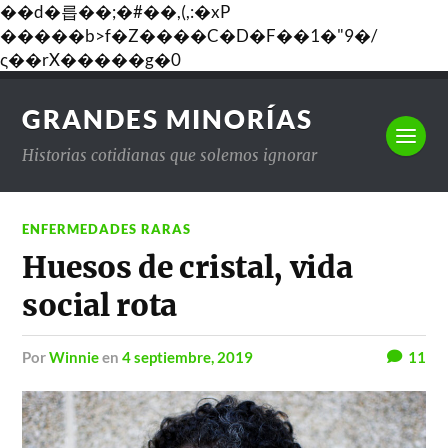
��d�릅��;�#��,(,:�xP
�����b>f�Z����C�D�F��1�"9�/
ς��rX�����g�0
GRANDES MINORÍAS
Historias cotidianas que solemos ignorar
ENFERMEDADES RARAS
Huesos de cristal, vida
social rota
por
Winnie
en
4 septiembre, 2019
11