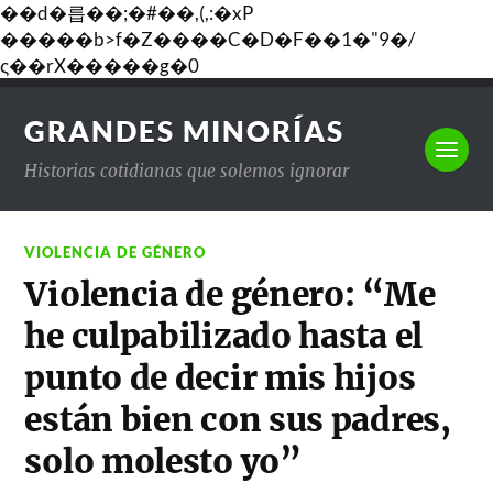
��d�릅��;�#��,(,:�xP
�����b>f�Z����C�D�F��1�"9�/
ς��rX�����g�0
GRANDES MINORÍAS
Historias cotidianas que solemos ignorar
VIOLENCIA DE GÉNERO
Violencia de género: “Me
he culpabilizado hasta el
punto de decir mis hijos
están bien con sus padres,
solo molesto yo”