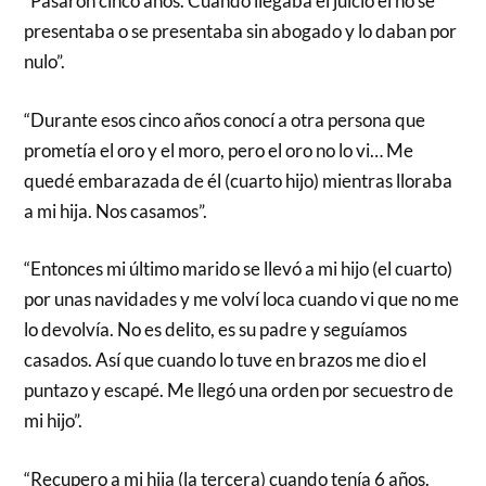
“Pasaron cinco años. Cuando llegaba el juicio él no se
presentaba o se presentaba sin abogado y lo daban por
nulo”.
“Durante esos cinco años conocí a otra persona que
prometía el oro y el moro, pero el oro no lo vi… Me
quedé embarazada de él (cuarto hijo) mientras lloraba
a mi hija. Nos casamos”.
“Entonces mi último marido se llevó a mi hijo (el cuarto)
por unas navidades y me volví loca cuando vi que no me
lo devolvía. No es delito, es su padre y seguíamos
casados. Así que cuando lo tuve en brazos me dio el
puntazo y escapé. Me llegó una orden por secuestro de
mi hijo”.
“Recupero a mi hija (la tercera) cuando tenía 6 años.