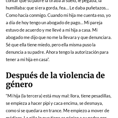
contar que su padre la tiraba al suelo, le pegaba, la
humillaba: que si era gorda, fea… Le daba puñetazos…
Como hacía conmigo. Cuando mi hija me cuenta eso, yo
a día de hoy tengo un abogado de pago… Mi pareja
estuvo de acuerdo y me llevé a mi hija a casa. Mi
abogado me dijo que no me la llevara y que denunciara.
Sé que ella tiene miedo, pero ella misma puso la
denuncia a su padre. Ahora tengo la autorización para
tener a mi hija en casa”.
Después de la violencia de
género
“Mi hija (la tercera) está muy mal: llora, tiene pesadillas,
se empieza a hacer pipí y caca encima, se desmaya,
como si se quedara en trance. Me empiezo a mover de
médicos. La niña lo que tiene es pánico a su padre por