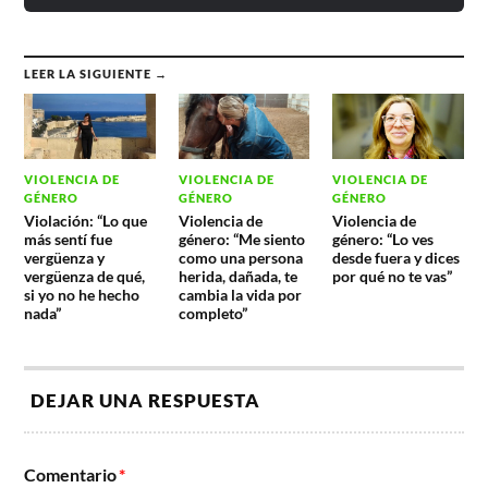
LEER LA SIGUIENTE →
VIOLENCIA DE
VIOLENCIA DE
VIOLENCIA DE
GÉNERO
GÉNERO
GÉNERO
Violación: “Lo que
Violencia de
Violencia de
más sentí fue
género: “Me siento
género: “Lo ves
vergüenza y
como una persona
desde fuera y dices
vergüenza de qué,
herida, dañada, te
por qué no te vas”
si yo no he hecho
cambia la vida por
nada”
completo”
DEJAR UNA RESPUESTA
Comentario
*