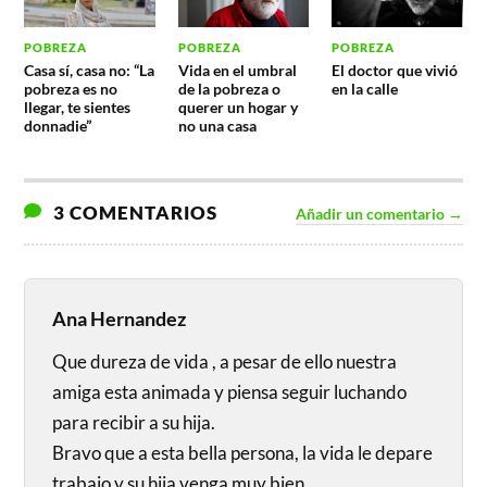
POBREZA
POBREZA
POBREZA
Casa sí, casa no: “La
Vida en el umbral
El doctor que vivió
pobreza es no
de la pobreza o
en la calle
llegar, te sientes
querer un hogar y
donnadie”
no una casa
3 COMENTARIOS
Añadir un comentario →
Ana Hernandez
Que dureza de vida , a pesar de ello nuestra
amiga esta animada y piensa seguir luchando
para recibir a su hija.
Bravo que a esta bella persona, la vida le depare
trabajo y su hija venga muy bien