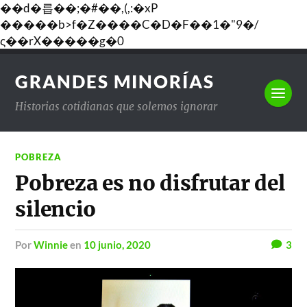
��d�릅��;�#��,(,:�xP
�����b>f�Z����C�D�F��1�"9�/
ς��rX�����g�0
GRANDES MINORÍAS
Historias cotidianas que solemos ignorar
POBREZA
Pobreza es no disfrutar del
silencio
por
Winnie
en
10 junio, 2020
3