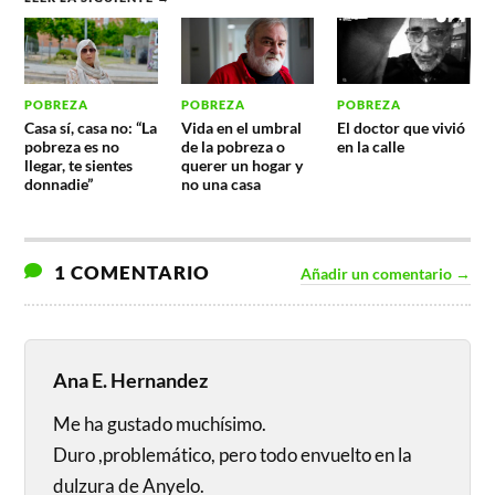
POBREZA
POBREZA
POBREZA
Casa sí, casa no: “La
Vida en el umbral
El doctor que vivió
pobreza es no
de la pobreza o
en la calle
llegar, te sientes
querer un hogar y
donnadie”
no una casa
1 COMENTARIO
Añadir un comentario →
Ana E. Hernandez
Me ha gustado muchísimo.
Duro ,problemático, pero todo envuelto en la
dulzura de Anyelo.