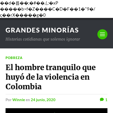
��d�릅��;�#��,(,:�xP
�����b>f�Z����C�D�F��1�"9�/
ς��rX�����g�0
GRANDES MINORÍAS
Historias cotidianas que solemos ignorar
POBREZA
El hombre tranquilo que
huyó de la violencia en
Colombia
por
Winnie
en
24 junio, 2020
1