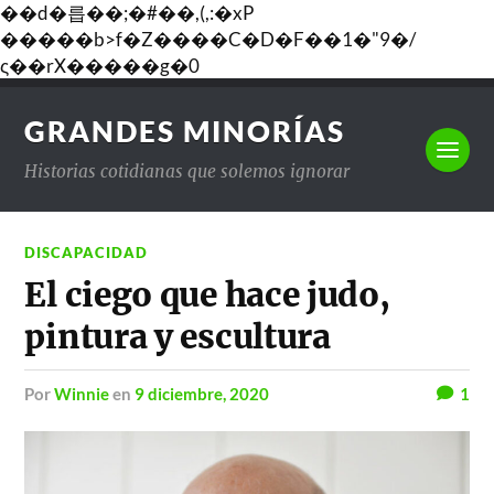
��d�릅��;�#��,(,:�xP
�����b>f�Z����C�D�F��1�"9�/
ς��rX�����g�0
GRANDES MINORÍAS
Historias cotidianas que solemos ignorar
DISCAPACIDAD
El ciego que hace judo,
pintura y escultura
por
Winnie
en
9 diciembre, 2020
1