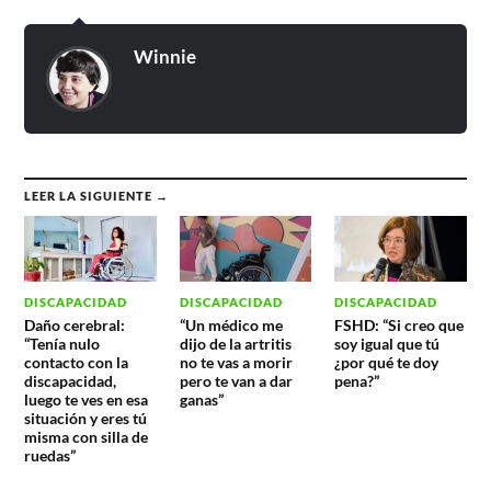
Winnie
LEER LA SIGUIENTE →
DISCAPACIDAD
DISCAPACIDAD
DISCAPACIDAD
Daño cerebral:
“Un médico me
FSHD: “Si creo que
“Tenía nulo
dijo de la artritis
soy igual que tú
contacto con la
no te vas a morir
¿por qué te doy
discapacidad,
pero te van a dar
pena?”
luego te ves en esa
ganas”
situación y eres tú
misma con silla de
ruedas”