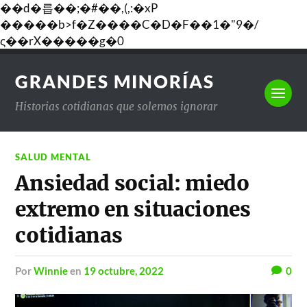
��d�릅��;�#��,(,:�xP
�����b>f�Z����C�D�F��1�"9�/
ς��rX�����g�0
GRANDES MINORÍAS
Historias cotidianas que solemos ignorar
SALUD MENTAL
Ansiedad social: miedo
extremo en situaciones
cotidianas
por
Winnie
en
19 octubre, 2022
0