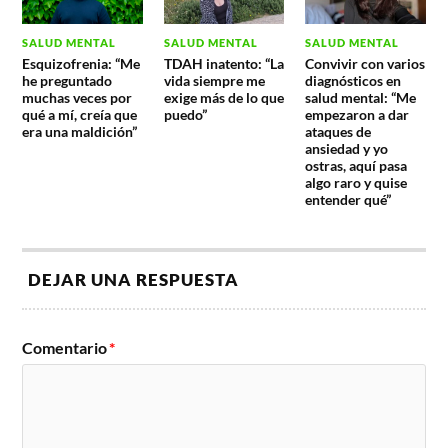
SALUD MENTAL
SALUD MENTAL
SALUD MENTAL
Esquizofrenia: “Me
TDAH inatento: “La
Convivir con varios
he preguntado
vida siempre me
diagnósticos en
muchas veces por
exige más de lo que
salud mental: “Me
qué a mí, creía que
puedo”
empezaron a dar
era una maldición”
ataques de
ansiedad y yo
ostras, aquí pasa
algo raro y quise
entender qué”
DEJAR UNA RESPUESTA
Comentario
*