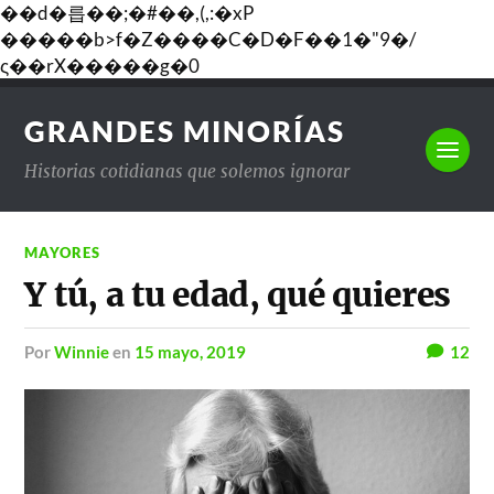
��d�릅��;�#��,(,:�xP
�����b>f�Z����C�D�F��1�"9�/
ς��rX�����g�0
GRANDES MINORÍAS
Historias cotidianas que solemos ignorar
MAYORES
Y tú, a tu edad, qué quieres
por
Winnie
en
15 mayo, 2019
12