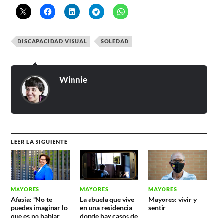
DISCAPACIDAD VISUAL
SOLEDAD
Winnie
LEER LA SIGUIENTE →
MAYORES
MAYORES
MAYORES
Afasia: “No te
La abuela que vive
Mayores: vivir y
puedes imaginar lo
en una residencia
sentir
que es no hablar,
donde hay casos de