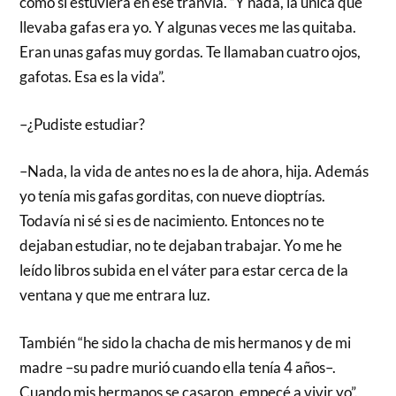
como si estuviera en ese tranvía. “Y nada, la única que
llevaba gafas era yo. Y algunas veces me las quitaba.
Eran unas gafas muy gordas. Te llamaban cuatro ojos,
gafotas. Esa es la vida”.
–¿Pudiste estudiar?
–Nada, la vida de antes no es la de ahora, hija. Además
yo tenía mis gafas gorditas, con nueve dioptrías.
Todavía ni sé si es de nacimiento. Entonces no te
dejaban estudiar, no te dejaban trabajar. Yo me he
leído libros subida en el váter para estar cerca de la
ventana y que me entrara luz.
También “he sido la chacha de mis hermanos y de mi
madre –su padre murió cuando ella tenía 4 años–.
Cuando mis hermanos se casaron, empecé a vivir yo”.