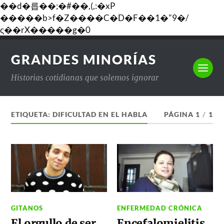
��d�릅��;�#��,(,:�xP
�����b>f�Z����C�D�F��1�"9�/
ς��rX�����g�0
GRANDES MINORÍAS
Historias cotidianas que solemos ignorar
ETIQUETA:
DIFICULTAD EN EL HABLA
PÁGINA 1
/
1
GITANOS
ENFERMEDAD CRÓNICA
El orgullo de ser
Encefalomielitis