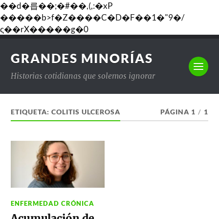
��d�릅��;�#��,(,:�xP
�����b>f�Z����C�D�F��1�"9�/
ς��rX�����g�0
GRANDES MINORÍAS
Historias cotidianas que solemos ignorar
ETIQUETA:
COLITIS ULCEROSA
PÁGINA 1
/
1
ENFERMEDAD CRÓNICA
Acumulación de