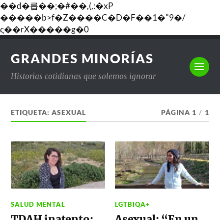
��d�릅��;�#��,(,:�xP
�����b>f�Z����C�D�F��1�"9�/
ς��rX�����g�0
GRANDES MINORÍAS
Historias cotidianas que solemos ignorar
ETIQUETA:
ASEXUAL
PÁGINA 1
/
1
SALUD MENTAL
LGTBIQA+
TDAH inatento:
Asexual: “En un