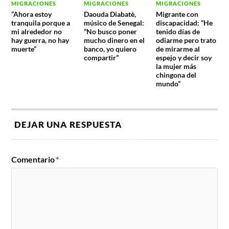
MIGRACIONES
MIGRACIONES
MIGRACIONES
“Ahora estoy
Daouda Diabatè,
Migrante con
tranquila porque a
músico de Senegal:
discapacidad: “He
mi alrededor no
“No busco poner
tenido días de
hay guerra, no hay
mucho dinero en el
odiarme pero trato
muerte”
banco, yo quiero
de mirarme al
compartir”
espejo y decir soy
la mujer más
chingona del
mundo”
DEJAR UNA RESPUESTA
Comentario
*