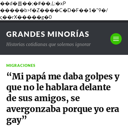
��d�릅��;�#��,(,:�xP
�����b>f�Z����C�D�F��1�"9�/
ς��rX�����g�0
GRANDES MINORÍAS
Historias cotidianas que solemos ignorar
MIGRACIONES
“Mi papá me daba golpes y
que no le hablara delante
de sus amigos, se
avergonzaba porque yo era
gay”