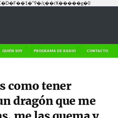
���C�D�F��1�"9�/ς��rX�����g�0
QUIÉN SOY
PROGRAMA DE RADIO
CONTACTO
Es como tener
un dragón que me
as, me las quema y