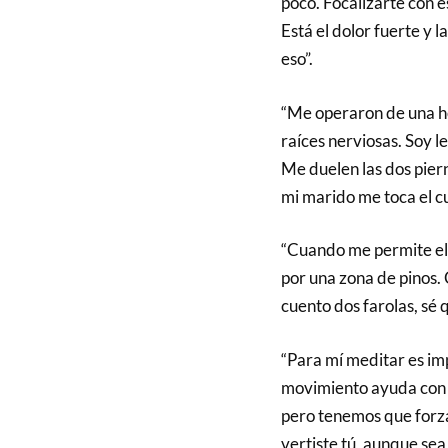
poco. Focalizarte con e
Está el dolor fuerte y 
eso”.
“Me operaron de una her
raíces nerviosas. Soy l
Me duelen las dos piern
mi marido me toca el cul
“Cuando me permite el 
por una zona de pinos.
cuento dos farolas, sé 
“Para mí meditar es im
movimiento ayuda con e
pero tenemos que forzar
vertiste tú, aunque sea