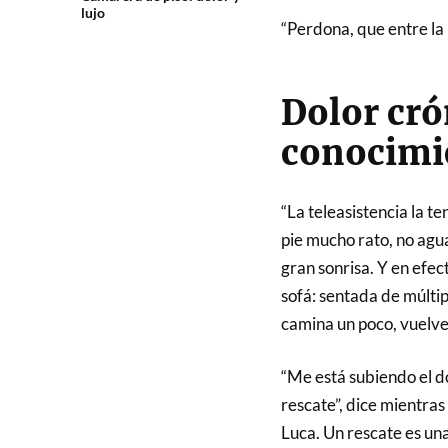
lujo
“Perdona, que entre la 
Dolor cró
conocimi
“La teleasistencia la t
pie mucho rato, no aguan
gran sonrisa. Y en efect
sofá: sentada de múlti
camina un poco, vuelv
“Me está subiendo el d
rescate”, dice mientras
Luca. Un rescate es un