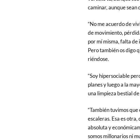
caminar, aunque sean d
“No me acuerdo de vivir
de movimiento, pérdida
por mí misma, falta de
Pero también os digo qu
riéndose.
“Soy hipersociable per
planes y luego a la may
una limpieza bestial de
“También tuvimos que c
escaleras. Esa es otra,
absoluta y económicam
somos millonarios ni m