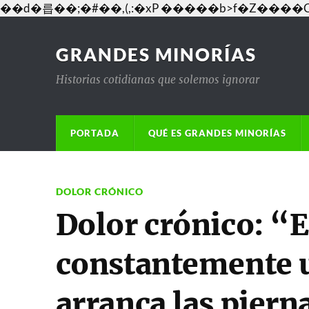
��d�릅��;�#��,(,:�xP �����b>f�Z�
GRANDES MINORÍAS
Historias cotidianas que solemos ignorar
PORTADA
QUÉ ES GRANDES MINORÍAS
DOLOR CRÓNICO
Dolor crónico: “
constantemente 
arranca las piern