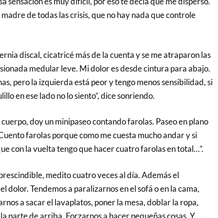
sa sensación es muy difícil, por eso te decía que me disperso.
la madre de todas las crisis, que no hay nada que controle
nia discal, cicatricé más de la cuenta y se me atraparon las
esionada medular leve. Mi dolor es desde cintura para abajo.
as, pero la izquierda está peor y tengo menos sensibilidad, si
illo en ese lado no lo siento”, dice sonriendo.
cuerpo, doy un minipaseo contando farolas. Paseo en plano
 Cuento farolas porque como me cuesta mucho andar y si
que con la vuelta tengo que hacer cuatro farolas en total…”.
prescindible, medito cuatro veces al día. Además el
l dolor. Tendemos a paralizarnos en el sofá o en la cama,
nos a sacar el lavaplatos, poner la mesa, doblar la ropa,
 la parte de arriba. Forzarnos a hacer pequeñas cosas. Y