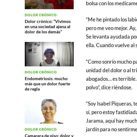
bolsa con los medicamen
DOLOR CRÓNICO
“Me he pintado los labio
Dolor crónico: “Vivimos
en una sociedad ajena al
pero me veo mejor. Ay,
dolor de los demás”
Se levanta ayudada po
ella. Cuando vuelve al 
“Como sonrío mucho p
unidad del dolor o al t
DOLOR CRÓNICO
abogados… es terrible. 
Endometriosis: mucho
más que un dolor fuerte
polvo”, dice riéndose.
de regla
“Soy Isabel Piqueras, 
sí, pero estoy fastidia
Jarama, aquí hay mucha
jardín para no sentirm
DOLOR CRÓNICO
Camarera de piso: dolor y