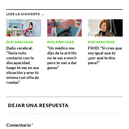
LEER LA SIGUIENTE →
DISCAPACIDAD
DISCAPACIDAD
DISCAPACIDAD
Daño cerebral:
“Un médico me
FSHD: “Si creo que
“Tenía nulo
dijo de la artritis
soy igual que tú
contacto con la
no te vas a morir
¿por qué te doy
discapacidad,
pero te van a dar
pena?”
luego te ves en esa
ganas”
situación y eres tú
misma con silla de
ruedas”
DEJAR UNA RESPUESTA
Comentario
*