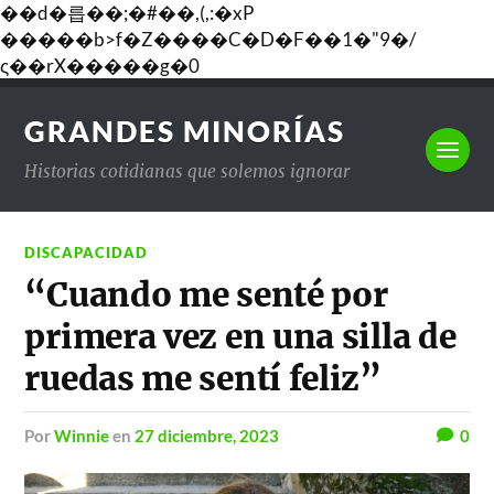
��d�릅��;�#��,(,:�xP
�����b>f�Z����C�D�F��1�"9�/
ς��rX�����g�0
GRANDES MINORÍAS
Historias cotidianas que solemos ignorar
DISCAPACIDAD
“Cuando me senté por
primera vez en una silla de
ruedas me sentí feliz”
por
Winnie
en
27 diciembre, 2023
0