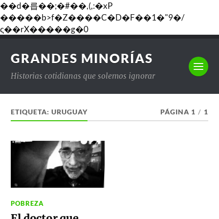
��d�릅��;�#��,(,:�xP
�����b>f�Z����C�D�F��1�"9�/
ς��rX�����g�0
GRANDES MINORÍAS
Historias cotidianas que solemos ignorar
ETIQUETA:
URUGUAY
PÁGINA 1
/
1
POBREZA
El doctor que