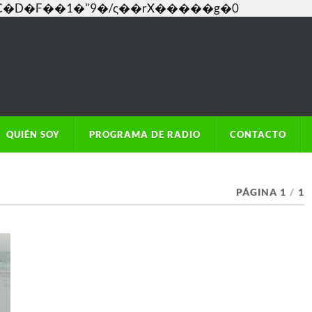
���C�D�F��1�"9�/ς��rX�����g�0
QUIÉN SOY
PROGRAMA DE RADIO
CONTACTO
PÁGINA 1
/
1