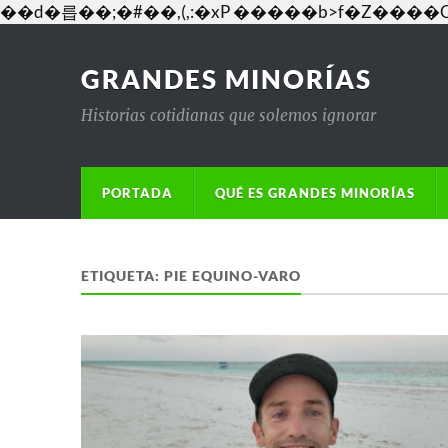
��d�릅��;�#��,(,:�xP �����b>f�Z�
GRANDES MINORÍAS
Historias cotidianas que solemos ignorar
PORTADA
QUÉ ES GRANDES MINORÍAS
ETIQUETA:
PIE EQUINO-VARO