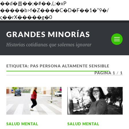
��d�릅��;�#��,(,:�xP
�����b>f�Z����C�D�F��1�"9�/
ς��rX�����g�0
GRANDES MINORÍAS
Historias cotidianas que solemos ignorar
ETIQUETA:
PAS PERSONA ALTAMENTE SENSIBLE
PÁGINA 1
/
1
SALUD MENTAL
SALUD MENTAL