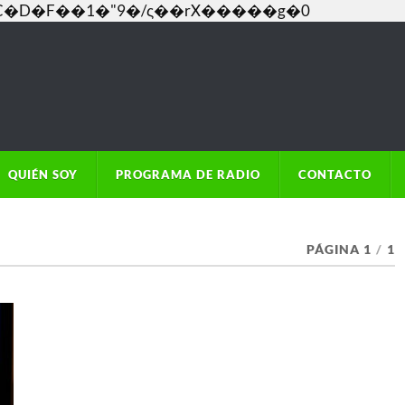
���C�D�F��1�"9�/ς��rX�����g�0
QUIÉN SOY
PROGRAMA DE RADIO
CONTACTO
PÁGINA 1
/
1