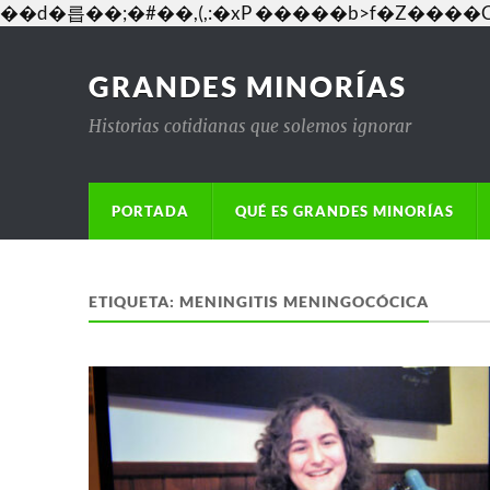
��d�릅��;�#��,(,:�xP �����b>f�Z�
GRANDES MINORÍAS
Historias cotidianas que solemos ignorar
PORTADA
QUÉ ES GRANDES MINORÍAS
ETIQUETA:
MENINGITIS MENINGOCÓCICA