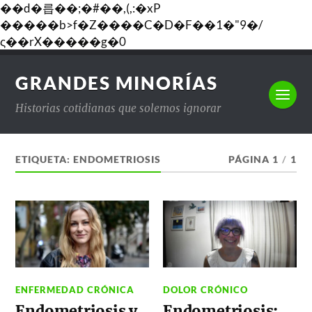
��d�릅��;�#��,(,:�xP
�����b>f�Z����C�D�F��1�"9�/
ς��rX�����g�0
GRANDES MINORÍAS
Historias cotidianas que solemos ignorar
ETIQUETA:
ENDOMETRIOSIS
PÁGINA 1
/
1
ENFERMEDAD CRÓNICA
DOLOR CRÓNICO
Endometriosis y
Endometriosis: