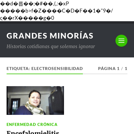
��d�릅��;�#��,(,:�xP
�����b>f�Z����C�D�F��1�"9�/
ς��rX�����g�0
GRANDES MINORÍAS
Historias cotidianas que solemos ignorar
ETIQUETA:
ELECTROSENSIBILIDAD
PÁGINA 1
/
1
ENFERMEDAD CRÓNICA
Encefalomielitis