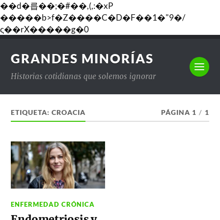
��d�릅��;�#��,(,:�xP
�����b>f�Z����C�D�F��1�"9�/
ς��rX�����g�0
GRANDES MINORÍAS
Historias cotidianas que solemos ignorar
ETIQUETA:
CROACIA
PÁGINA 1
/
1
ENFERMEDAD CRÓNICA
Endometriosis y