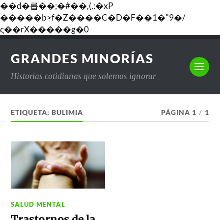
��d�릅��;�#��,(,:�xP
�����b>f�Z����C�D�F��1�"9�/
ς��rX�����g�0
GRANDES MINORÍAS
Historias cotidianas que solemos ignorar
ETIQUETA:
BULIMIA
PÁGINA 1
/
1
SALUD MENTAL
Trastornos de la